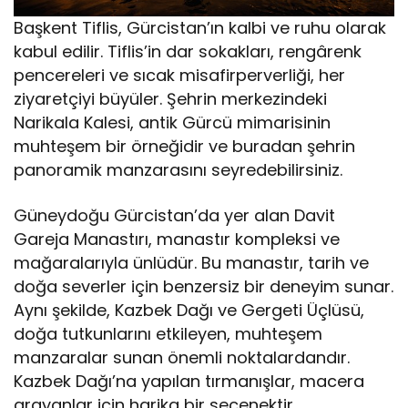
Başkent Tiflis, Gürcistan’ın kalbi ve ruhu olarak
kabul edilir. Tiflis’in dar sokakları, rengârenk
pencereleri ve sıcak misafirperverliği, her
ziyaretçiyi büyüler. Şehrin merkezindeki
Narikala Kalesi, antik Gürcü mimarisinin
muhteşem bir örneğidir ve buradan şehrin
panoramik manzarasını seyredebilirsiniz.
Güneydoğu Gürcistan’da yer alan Davit
Gareja Manastırı, manastır kompleksi ve
mağaralarıyla ünlüdür. Bu manastır, tarih ve
doğa severler için benzersiz bir deneyim sunar.
Aynı şekilde, Kazbek Dağı ve Gergeti Üçlüsü,
doğa tutkunlarını etkileyen, muhteşem
manzaralar sunan önemli noktalardandır.
Kazbek Dağı’na yapılan tırmanışlar, macera
arayanlar için harika bir seçenektir.