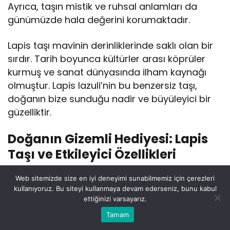
Ayrıca, taşın mistik ve ruhsal anlamları da
günümüzde hala değerini korumaktadır.
Lapis taşı mavinin derinliklerinde saklı olan bir
sırdır. Tarih boyunca kültürler arası köprüler
kurmuş ve sanat dünyasında ilham kaynağı
olmuştur. Lapis lazuli’nin bu benzersiz taşı,
doğanın bize sunduğu nadir ve büyüleyici bir
güzelliktir.
Doğanın Gizemli Hediyesi: Lapis
Taşı ve Etkileyici Özellikleri
Doğanın Gizemli Hediyesi: Lapis Taşı ve
Web sitemizde size en iyi deneyimi sunabilmemiz için çerezleri
Etkileyici Özellikleri
kullanıyoruz. Bu siteyi kullanmaya devam ederseniz, bunu kabul
ettiğinizi varsayarız.
Bu web sitesinde en iyi deneyimi yaşamanızı sağlamak
Doğanın zengin hazinelerinden biri olan lapis
Tamam
Anasayfa
Akış
Eczaneler
Trafik
Kabul
için çerezler kullanılmaktadır.
taşı, tarih boyunca insanları büyülemiş ve