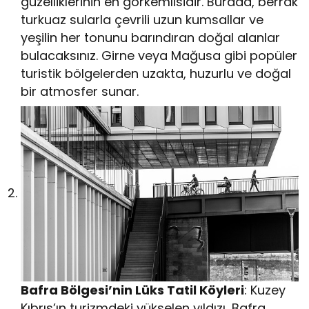
güzelliklerinin en görkemlisidir. Burada, berrak
turkuaz sularla çevrili uzun kumsallar ve
yeşilin her tonunu barındıran doğal alanlar
bulacaksınız. Girne veya Mağusa gibi popüler
turistik bölgelerden uzakta, huzurlu ve doğal
bir atmosfer sunar.
Bafra Bölgesi’nin Lüks Tatil Köyleri
: Kuzey
Kıbrıs’ın turizmdeki yükselen yıldızı, Bafra