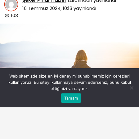
Şeker Pınar Haber
tarafından yayınlandı
16 Temmuz 2024, 10:13
yayınlandı
103
Web sitemizde size en iyi deneyimi sunabilmemiz için çerezleri
kullanıyoruz. Bu siteyi kullanmaya devam ederseniz, bunu kabul
ettiğinizi varsayarız.
Bu web sitesinde en iyi deneyimi yaşamanızı sağlamak
Tamam
Anasayfa
Akış
Eczaneler
Trafik
Kabul
için çerezler kullanılmaktadır.
Güney Kore Gezilecek Yerler