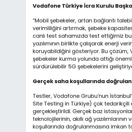
Vodafone Türkiye İcra Kurulu Başk
“Mobil şebekeler, artan bağlantı tale
verimliliğini artırmak, şebeke kapasit
canlı test sahamızda test ettiğimiz bu t
yazılımının birlikte çalışarak enerji veri
koruyabildiğini gösteriyor. Bu çözüm, 
şebekeler kurma yolunda attığı öneml
sürdürülebilir 5G şebekelerini geliştiriy
Gerçek saha koşullarında doğrulan
Testler, Vodafone Grubu’nun İstanbu
Site Testing in Türkiye) çok tedarikçil
gerçekleştirildi. Gerçek baz istasyonl
teknolojilerinin, akıllı ağ yazılımlarını
koşullarında doğrulanmasına imkan tan