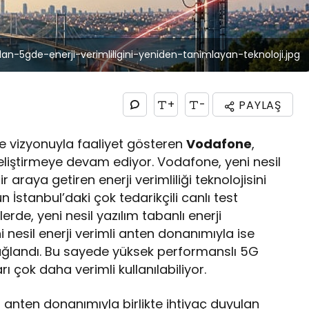
n-5gde-enerji-verimliligini-yeniden-tanimlayan-teknoloji.jpg
+
-
PAYLAŞ
tme vizyonuyla faaliyet gösteren
Vodafone
,
 geliştirmeye devam ediyor. Vodafone, yeni nesil
ir araya getiren enerji verimliliği teknolojisini
 İstanbul’daki çok tedarikçili canlı test
lerde, yeni nesil yazılım tabanlı enerji
ni nesil enerji verimli anten donanımıyla ise
ğlandı. Bu sayede yüksek performanslı 5G
 çok daha verimli kullanılabiliyor.
sil anten donanımıyla birlikte ihtiyaç duyulan