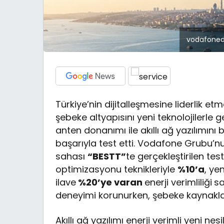
vodafoneda
Türkiye’nin dijitalleşmesine liderlik e
şebeke altyapısını yeni teknolojilerle
anten donanımı ile akıllı ağ yazılımını b
başarıyla test etti. Vodafone Grubu’nun
sahası
“BESTT”
te gerçekleştirilen test
optimizasyonu teknikleriyle
%10’a
, ye
ilave
%20’ye varan
enerji verimliliği
sa
deneyimi korunurken, şebeke kaynakları
Akıllı ağ yazılımı enerji verimli yeni ne