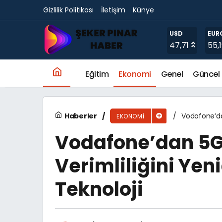
Gizlilik Politikası
İletişim
Künye
NATO Zirvesi’nde diplomasi masada değil, s
USD
EUR
47,71
55,
Eğitim
Ekonomi
Genel
Güncel
Haberler
Vodafone’dan
EKONOMI
Vodafone’dan 5G’
Verimliliğini Ye
Teknoloji