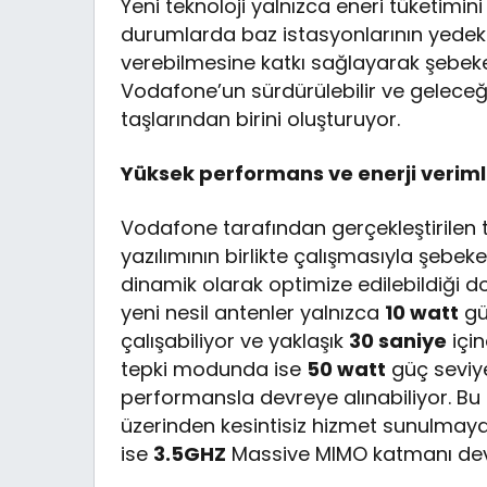
Yeni teknoloji yalnızca eneri tüketimini 
durumlarda baz istasyonlarının yedek
verebilmesine katkı sağlayarak şebeke 
Vodafone’un sürdürülebilir ve gelece
taşlarından birini oluşturuyor.
Yüksek performans ve enerji verimli
Vodafone tarafından gerçekleştirilen t
yazılımının birlikte çalışmasıyla şebek
dinamik olarak optimize edilebildiği 
yeni nesil antenler yalnızca
10 watt
gü
çalışabiliyor ve yaklaşık
30 saniye
için
tepki modunda ise
50 watt
güç seviy
performansla devreye alınabiliyor. B
üzerinden kesintisiz hizmet sunulmay
ise
3.5GHZ
Massive MIMO katmanı devr