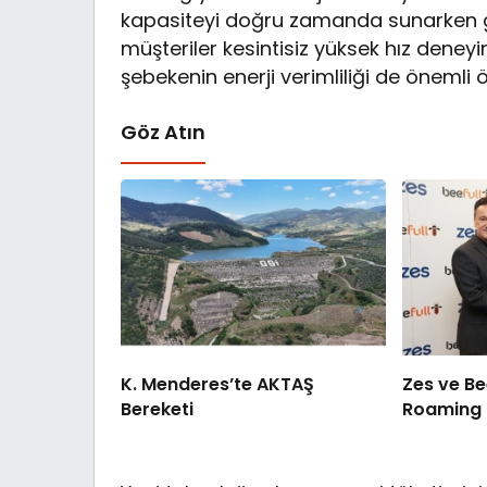
kapasiteyi doğru zamanda sunarken ger
müşteriler kesintisiz yüksek hız de
şebekenin enerji verimliliği de önemli öl
Göz Atın
K. Menderes’te AKTAŞ
Zes ve Be
Bereketi
Roaming İş