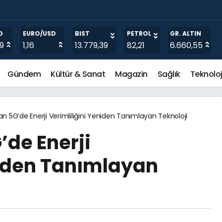
ofrada da kuruldu!
O
EURO/USD
BIST
PETROL
GR. ALTIN
19
1,16
13.779,39
82,21
6.660,55
Gündem
Kültür & Sanat
Magazin
Sağlık
Teknoloj
 5G’de Enerji Verimliliğini Yeniden Tanımlayan Teknoloji
de Enerji
niden Tanımlayan