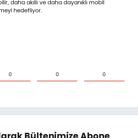
ir, daha akıllı ve daha dayanıklı mobil
tmeyi hedefliyor.
0
0
0
arak Bültenimize Abone