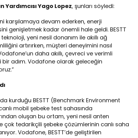
an Yardımcısı Yago Lopez
, şunları söyledi:
bini karşılamaya devam ederken, enerji
esini genişletmek kadar önemli hale geldi. BESTT
eknoloji, yeni nesil donanım ile akıllı ağ
mliliğini artırırken, müşteri deneyimini nasıl
Vodafone’un daha akıllı, çevreci ve verimli
i bir adım. Vodafone olarak geleceğin
oruz.”
dı
l’da kurduğu BESTT (Benchmark Environment
i canlı mobil şebeke test sahasında
arından oluşan bu ortam, yeni nesil anten
n ve çok tedarikçili şebeke çözümlerinin canlı saha
ıyor. Vodafone, BESTT’de geliştirilen