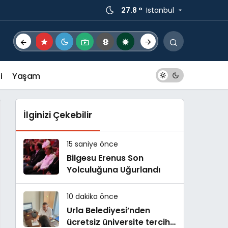
27.8 °
Istanbul
i
Yaşam
İlginizi Çekebilir
15 saniye önce
Bilgesu Erenus Son
Yolculuğuna Uğurlandı
10 dakika önce
Urla Belediyesi’nden
ücretsiz üniversite tercih