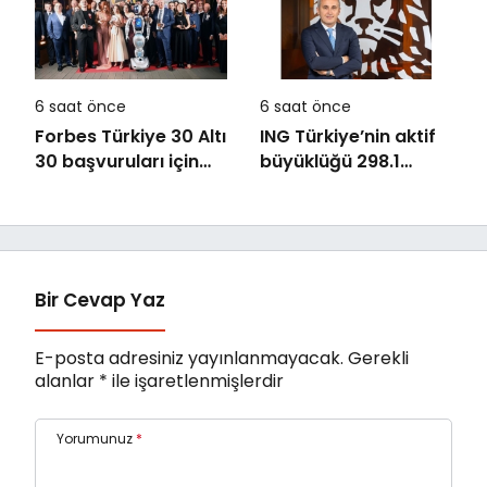
6 saat önce
6 saat önce
Forbes Türkiye 30 Altı
ING Türkiye’nin aktif
30 başvuruları için
büyüklüğü 298.1
son dönemece girildi!
milyar TL’ye ulaştı
Bir Cevap Yaz
E-posta adresiniz yayınlanmayacak.
Gerekli
alanlar
*
ile işaretlenmişlerdir
Yorumunuz
*