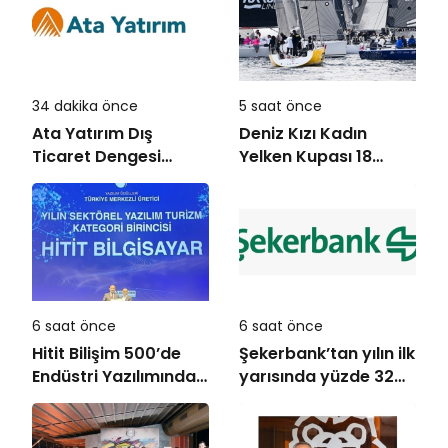
34 dakika önce
5 saat önce
Ata Yatırım Dış
Deniz Kızı Kadın
Ticaret Dengesi
Yelken Kupası 18
Analiz Raporunu
Ekim’de
Yayımladı
6 saat önce
6 saat önce
Hitit Bilişim 500’de
Şekerbank’tan yılın ilk
Endüstri Yazılımında
yarısında yüzde 32
Birinci Sırada
büyüme