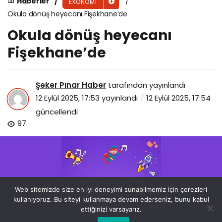
Haberler
EKONOMI
Okula dönüş heyecanı Fişekhane’de
Okula dönüş heyecanı
Fişekhane’de
Şeker Pınar Haber
tarafından yayınlandı
12 Eylül 2025, 17:53
yayınlandı
12 Eylül 2025, 17:54
güncellendi
97
Web sitemizde size en iyi deneyimi sunabilmemiz için çerezleri
kullanıyoruz. Bu siteyi kullanmaya devam ederseniz, bunu kabul
ettiğinizi varsayarız.
Bu web sitesinde en iyi deneyimi yaşamanızı sağlamak