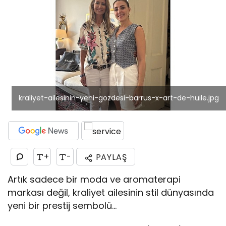
kraliyet-ailesinin-yeni-gozdesi-barrus-x-art-de-huile.jpg
+
-
PAYLAŞ
Artık sadece bir moda ve aromaterapi
markası değil, kraliyet ailesinin stil dünyasında
yeni bir prestij sembolü…