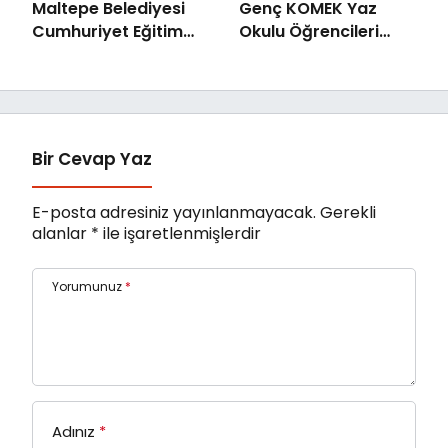
Maltepe Belediyesi
Genç KOMEK Yaz
Cumhuriyet Eğitim
Okulu Öğrencileri
Merkezi’nin başarı
“Şehrin Kalbinde
oranı yüzde 94,3
Yolculuk” Yaptı
Bir Cevap Yaz
E-posta adresiniz yayınlanmayacak.
Gerekli
alanlar
*
ile işaretlenmişlerdir
Yorumunuz
*
Adınız
*