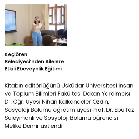
Arasında Sinema
Öğrencimiz Yaz Aylarını
Alanında İş Birliği
Bizimle Birlikte
Geçiriyor”
Keçiören
Belediyesi’nden Ailelere
Etkili Ebeveynlik Eğitimi
Kitabın editörlüğünü Üsküdar Üniversitesi İnsan
ve Toplum Bilimleri Fakültesi Dekan Yardımcısı
Dr. Öğr. Üyesi Nihan Kalkandeler Özdin,
Sosyoloji Bölümü öğretim üyesi Prof. Dr. Ebulfez
Süleymanlı ve Sosyoloji Bölümü öğrencisi
Melike Demir üstlendi.