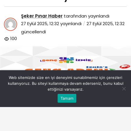
Şeker Pınar Haber
tarafından yayınlandı
27 Eylül 2025, 12:32
yayınlandı
27 Eylül 2025, 12:32
güncellendi
100
Web sitemizde size en iyi deneyimi sunabilmemiz için çerezleri
kullanıyoruz. Bu siteyi kullanmaya devam ederseniz, bunu kabul
ettiğinizi varsayarız.
Bu web sitesinde en iyi deneyimi yaşamanızı sağlamak
Tamam
Anasayfa
Akış
Eczaneler
Trafik
Kabul
için çerezler kullanılmaktadır.
universiteliler-izmiri-genc-adim-ile-taniyacak.jpg