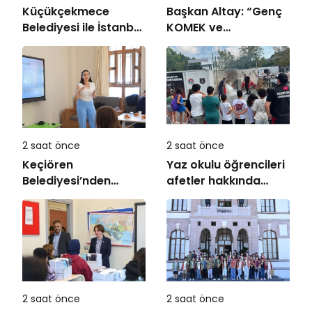
Küçükçekmece
Başkan Altay: “Genç
Belediyesi ile İstanbul
KOMEK ve
Kültür Üniversitesi
Bilgehanelerde 30 Bin
Arasında Sinema
Öğrencimiz Yaz
Alanında İş Birliği
Aylarını Bizimle
Birlikte Geçiriyor”
2 saat önce
2 saat önce
Keçiören
Yaz okulu öğrencileri
Belediyesi’nden
afetler hakkında
Ailelere Etkili
bilinçlendi
Ebeveynlik Eğitimi
2 saat önce
2 saat önce