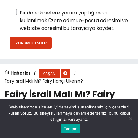
Bir dahaki sefere yorum yaptığımda
kullanılmak üzere adımı, e-posta adresimi ve
web site adresimi bu tarayıcıya kaydet.
YORUM GÖNDER
Haberler
YAŞAM
Fairy İsrail Malı Mı? Fairy Hangi Ülkenin?
Fairy İsrail Malı Mı? Fairy
Hangi Ülkenin?
Web sitemizde size en iyi deneyimi sunabilmemiz için çerezleri
kullanıyoruz. Bu siteyi kullanmaya devam ederseniz, bunu kabul
ettiğinizi varsayarız.
Şeker Pınar Haber
tarafından yayınlandı
Bu web sitesinde en iyi deneyimi yaşamanızı sağlamak
Tamam
Anasayfa
Akış
Eczaneler
Trafik
Kabul
için çerezler kullanılmaktadır.
18 Temmuz 2024, 22:13
yayınlandı