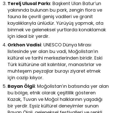
Terelj Ulusal Parkı
: Başkent Ulan Batur’un
yakınında bulunan bu park, zengin flora ve
fauna ile çevrili geniş vadileri ve granit
kayalıklarıyla ünlüdür. Yürüyüş yapmak, ata
binmek ve geleneksel yurtlarda konaklamak
için ideal bir yerdir.
Orkhon Vadisi
: UNESCO Dünya Mirası
listesinde yer alan bu vadi, Moğolistan’ın
kültürel ve tarihi merkezlerinden biridir. Eski
Türk kültürüne ait kalıntılar, manastırlar ve
muhteşem peyzajlar burayı ziyaret etmek
için cazip kılıyor.
Bayan Ölgii
: Moğolistan’ın batısında yer alan
bu bölge, etnik olarak çeşitlilik gösteren
Kazak, Tuvan ve Moğol halklarının yaşadığı
bir yerdir. Eşsiz kültürel deneyimler sunan
Bayan Ölgii, geleneksel festivalleri ve renkli