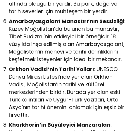
altında olduğu bir yerdir. Bu park, doğa ve
tarih severler için muhteşem bir yerdir.
Amarbayasgalant Manastırı’nın Sessizliği
:
Kuzey Moğolistan’da bulunan bu manastır,
Tibet Budizmi’nin etkileyici bir örneğidir. 18.
yüzyılda inşa edilmiş olan Amarbayasgalant,
Moğolistan’ın manevi ve tarihi derinliklerini
keşfetmek isteyenler için ideal bir mekandır.
Orkhon Vadisi’nin Tarihi Yolları
: UNESCO
Dünya Mirası Listesi’nde yer alan Orkhon
Vadisi, Moğolistan’ın tarihi ve kültürel
merkezlerinden biridir. Burada yer alan eski
Türk kalıntıları ve Uygur-Türk yazıtları, Orta
Asya’nın tarihî önemini anlamak için eşsiz bir
fırsattır.
Kharkhorin’in Büyüleyici Manzaraları
: