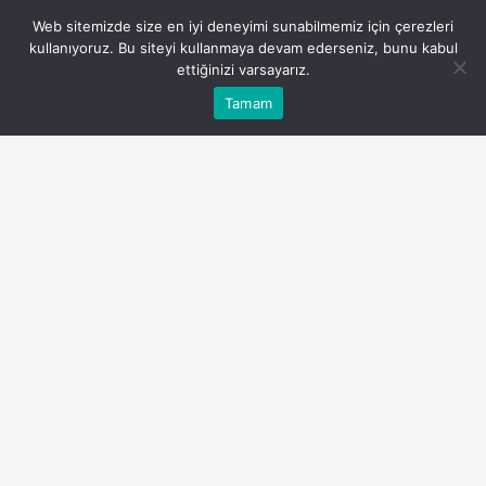
PAYLAŞ
Web sitemizde size en iyi deneyimi sunabilmemiz için çerezleri
kullanıyoruz. Bu siteyi kullanmaya devam ederseniz, bunu kabul
ettiğinizi varsayarız.
Giorgio Armani İsrail Malı Mı? Giorgio Armani
Bu web sitesinde en iyi deneyimi yaşamanızı sağlamak
Hangi Ülkenin?
Tamam
Anasayfa
Akış
Eczaneler
Trafik
Kabul
için çerezler kullanılmaktadır.
Göz Atın
Tonga Gezilecek Yerler