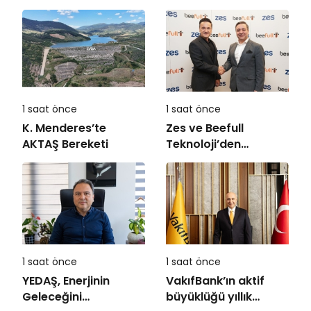
1 saat önce
1 saat önce
K. Menderes’te
Zes ve Beefull
AKTAŞ Bereketi
Teknoloji’den
Roaming İş Birliği
1 saat önce
1 saat önce
YEDAŞ, Enerjinin
VakıfBank’ın aktif
Geleceğini
büyüklüğü yıllık