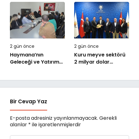
Şekillendirecek Genç
bazda yüzde 28
Yetenekleri Arıyor
artışla 5,8 trilyon
TL’yi aştı
2 gün önce
2 gün önce
Haymana’nın
Kuru meyve sektörü
Geleceği ve Yatırım
2 milyar dolar
Potansiyeli Masaya
ihracat hedefi için
Yatırıldı
Ankara’dan destek
istedi
Bir Cevap Yaz
E-posta adresiniz yayınlanmayacak.
Gerekli
alanlar
*
ile işaretlenmişlerdir