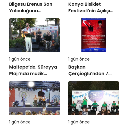
Bilgesu Erenus Son
Konya Bisiklet
Yolculuğuna
Festivali’nin Açılışı
Uğurlandı
Coşkuyla Gerçekleşti
1 gün önce
1 gün önce
Maltepe’de, Süreyya
Başkan
Plajı’nda müzik
Çerçioğlu’ndan 7
ziyafeti
Eylül Temalı Ödüllü
Resim, Şiir ve
Kompozisyon
Yarışması
1 gün önce
1 gün önce