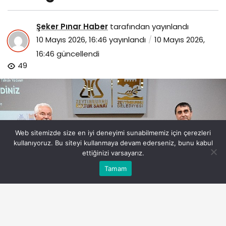
Şeker Pınar Haber
tarafından yayınlandı
10 Mayıs 2026, 16:46
yayınlandı
10 Mayıs 2026,
16:46
güncellendi
49
Web sitemizde size en iyi deneyimi sunabilmemiz için çerezleri
kullanıyoruz. Bu siteyi kullanmaya devam ederseniz, bunu kabul
ettiğinizi varsayarız.
Bu web sitesinde en iyi deneyimi yaşamanızı sağlamak
Tamam
Anasayfa
Akış
Eczaneler
Trafik
Kabul
için çerezler kullanılmaktadır.
kitabiyatin-mayis-ayi-konugu-senail-ozkan-oldu.jpg