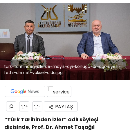
turk-tarihinden-izlerde-mayis-ayi-konugu-dr-ogr-uyesi-
fethi-ahmet-yuksel-oldu.jpg
+
-
PAYLAŞ
“Türk Tarihinden İzler” adlı söyleşi
dizisinde, Prof. Dr. Ahmet Taşağıl