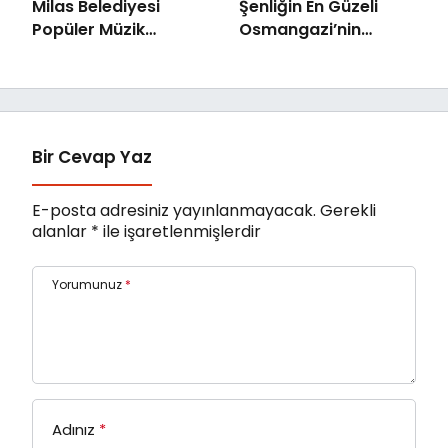
Milas Belediyesi
Şenliğin En Güzeli
Popüler Müzik
Osmangazi’nin
Orkestrası ‘Mylasa
Mahallelerinde
Band’ Ören’de
Yaşanıyor
Unutulmaz Bir Konser
Verdi
Bir Cevap Yaz
E-posta adresiniz yayınlanmayacak.
Gerekli
alanlar
*
ile işaretlenmişlerdir
Yorumunuz
*
Adınız
*