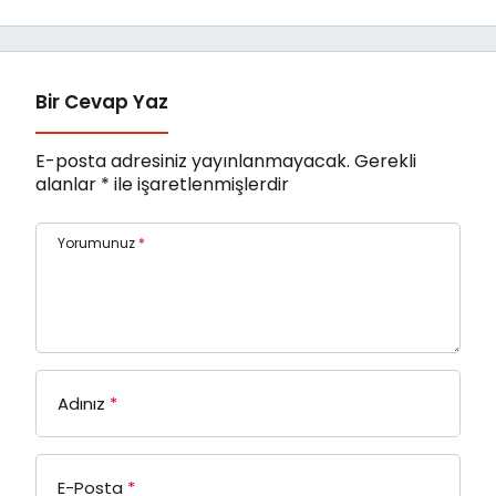
Band’ Ören’de
Yaşanıyor
Unutulmaz Bir Konser
Verdi
Bir Cevap Yaz
E-posta adresiniz yayınlanmayacak.
Gerekli
alanlar
*
ile işaretlenmişlerdir
Yorumunuz
*
Adınız
*
E-Posta
*