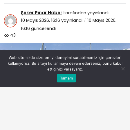
Şeker Pınar Haber
tarafından yayınlandı
10 Mayıs 2026, 16:16
yayınlandı
10 Mayıs 2026,
16:16
güncellendi
43
Web sitemizde size en iyi deneyimi sunabilmemiz için çerezleri
kullanıyoruz. Bu siteyi kullanmaya devam ederseniz, bunu kabul
ettiğinizi varsayarız.
Bu web sitesinde en iyi deneyimi yaşamanızı sağlamak
Tamam
Anasayfa
Akış
Eczaneler
Trafik
Kabul
için çerezler kullanılmaktadır.
konya-buyuksehirden-engelliler-haftasina-ozel-anlamli-
etkinlikler.jpg