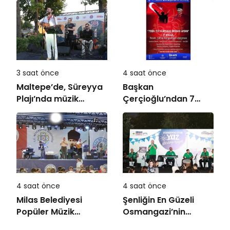
3 saat önce
4 saat önce
Maltepe’de, Süreyya
Başkan
Plajı’nda müzik
Çerçioğlu’ndan 7
ziyafeti
Eylül Temalı Ödüllü
Resim, Şiir ve
Kompozisyon
Yarışması
4 saat önce
4 saat önce
Milas Belediyesi
Şenliğin En Güzeli
Popüler Müzik
Osmangazi’nin
Orkestrası ‘Mylasa
Mahallelerinde