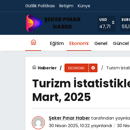
Gizlilik Politikası
İletişim
Künye
Turizm İstatistikleri, I. Çeyrek: Ocak-Mart, 2
USD
EUR
47,71
55,
Eğitim
Ekonomi
Genel
Güncel
Haberler
Turizm İstati
EKONOMI
Turizm İstatistikl
Mart, 2025
Şeker Pınar Haber
tarafından yayınla
30 Nisan 2025, 10:22
yayınlandı
30 Nis