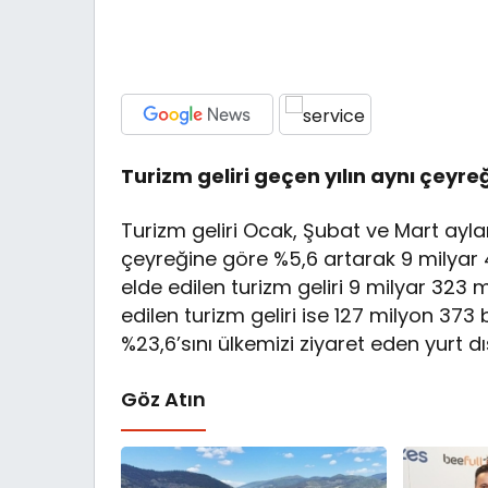
Turizm geliri geçen yılın aynı çeyre
Turizm geliri Ocak, Şubat ve Mart aylar
çeyreğine göre %5,6 artarak 9 milyar 4
elde edilen turizm geliri 9 milyar 323 
edilen turizm geliri ise 127 milyon 373 b
%23,6’sını ülkemizi ziyaret eden yurt d
Göz Atın