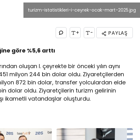
turizm-istatistikleri-i-ceyrek-ocak-mart-2025.jpg
+
-
PAYLAŞ
ğine göre %5,6 arttı
ından oluşan I. çeyrekte bir önceki yılın aynı
51 milyon 244 bin dolar oldu. Ziyaretçilerden
milyon 872 bin dolar, transfer yolculardan elde
in dolar oldu. Ziyaretçilerin turizm gelirinin
ışı ikametli vatandaşlar oluşturdu.