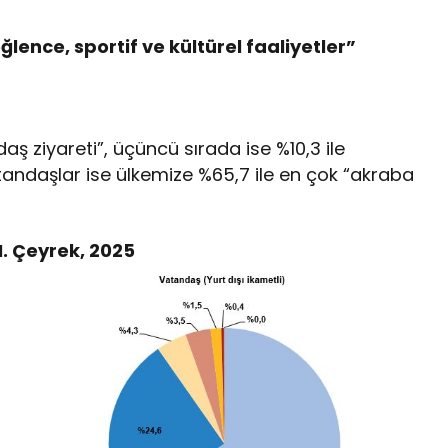
eğlence, sportif ve kültürel faaliyetler”
aş ziyareti”, üçüncü sırada ise %10,3 ile
 vatandaşlar ise ülkemize %65,7 ile en çok “akraba
I. Çeyrek, 2025