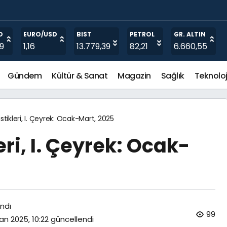
025
O
EURO/USD
BIST
PETROL
GR. ALTIN
19
1,16
13.779,39
82,21
6.660,55
Gündem
Kültür & Sanat
Magazin
Sağlık
Teknoloj
stikleri, I. Çeyrek: Ocak-Mart, 2025
eri, I. Çeyrek: Ocak-
ndı
99
an 2025, 10:22
güncellendi