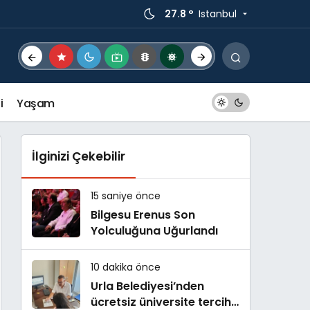
27.8 °
Istanbul
i
Yaşam
İlginizi Çekebilir
15 saniye önce
Bilgesu Erenus Son
Yolculuğuna Uğurlandı
10 dakika önce
Urla Belediyesi’nden
ücretsiz üniversite tercih