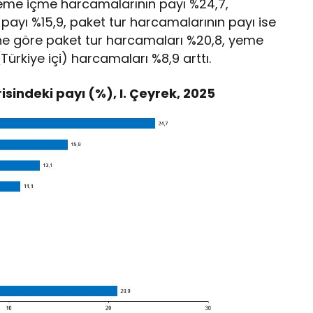
 yeme içme harcamalarının payı %24,7,
payı %15,9, paket tur harcamalarının payı ise
mine göre paket tur harcamaları %20,8, yeme
ürkiye içi) harcamaları %8,9 arttı.
isindeki payı (%), I. Çeyrek, 2025