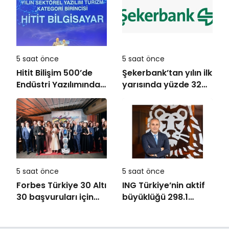
5 saat önce
5 saat önce
Hitit Bilişim 500’de
Şekerbank’tan yılın ilk
Endüstri Yazılımında
yarısında yüzde 32
Birinci Sırada
büyüme
5 saat önce
5 saat önce
Forbes Türkiye 30 Altı
ING Türkiye’nin aktif
30 başvuruları için
büyüklüğü 298.1
son dönemece girildi!
milyar TL’ye ulaştı