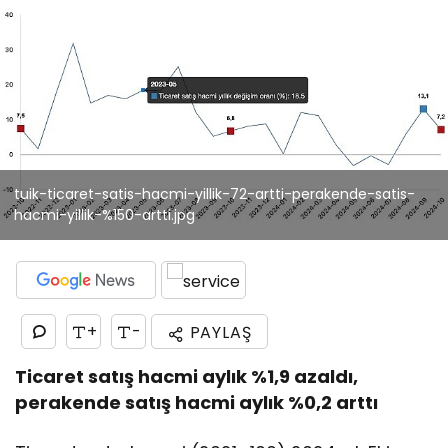
tuik-ticaret-satis-hacmi-yillik-72-artti-perakende-satis-
hacmi-yillik-%150-artti.jpg
+
-
PAYLAŞ
Ticaret satış hacmi aylık %1,9 azaldı,
perakende satış hacmi aylık %0,2 arttı