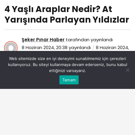
4 Yaşlı Araplar Nedir? At
Yarışında Parlayan Yıldızlar
Şeker Pınar Haber
tarafından yayınlandı
8 Haziran 2024, 20:38
yayınlandı
8 Haziran 2024,
20:38
güncellendi
Web sitemizde size en iyi deneyimi sunabilmemiz için çerezleri
136
kullanıyoruz. Bu siteyi kullanmaya devam ederseniz, bunu kabul
ettiğinizi varsayarız.
Bu web sitesinde en iyi deneyimi yaşamanızı sağlamak
Tamam
Anasayfa
Akış
Eczaneler
Trafik
Kabul
için çerezler kullanılmaktadır.