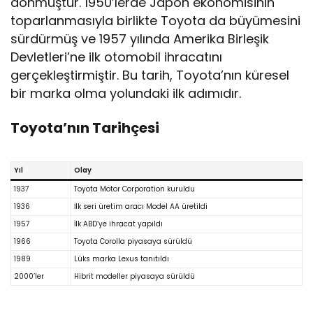
dönmüştür. 1950’lerde Japon ekonomisinin
toparlanmasıyla birlikte Toyota da büyümesini
sürdürmüş ve 1957 yılında Amerika Birleşik
Devletleri’ne ilk otomobil ihracatını
gerçekleştirmiştir. Bu tarih, Toyota’nın küresel
bir marka olma yolundaki ilk adımıdır.
Toyota’nın Tarihçesi
Yıl
Olay
1937
Toyota Motor Corporation kuruldu
1936
İlk seri üretim aracı Model AA üretildi
1957
İlk ABD’ye ihracat yapıldı
1966
Toyota Corolla piyasaya sürüldü
1989
Lüks marka Lexus tanıtıldı
2000’ler
Hibrit modeller piyasaya sürüldü