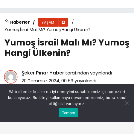
Haberler
YAŞAM
Yumoş İsrail Malı Mı? Yumoş Hangi Ülkenin?
Yumoş İsrail Malı Mı? Yumoş
Hangi Ülkenin?
Şeker Pınar Haber
tarafından yayınlandı
20 Temmuz 2024, 00:53
yayınlandı
107
Web sitemizde size en iyi deneyimi sunabilmemiz için çerezleri
kullanıyoruz. Bu siteyi kullanmaya devam ederseniz, bunu kabul
ettiğinizi varsayarız.
Bu web sitesinde en iyi deneyimi yaşamanızı sağlamak
Tamam
Anasayfa
Akış
Eczaneler
Trafik
Kabul
için çerezler kullanılmaktadır.
PAYLAŞ