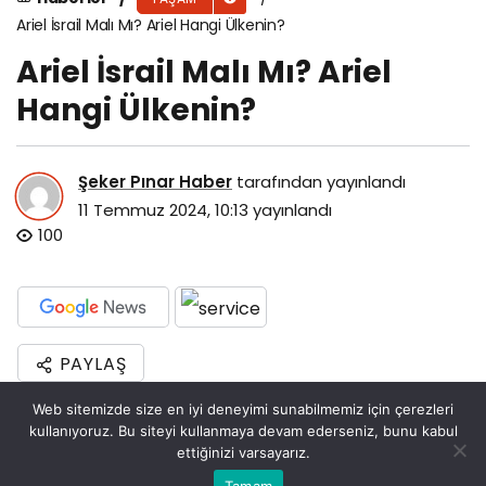
Ariel İsrail Malı Mı? Ariel Hangi Ülkenin?
Ariel İsrail Malı Mı? Ariel
Hangi Ülkenin?
Şeker Pınar Haber
tarafından yayınlandı
11 Temmuz 2024, 10:13
yayınlandı
100
PAYLAŞ
Ariel, uluslararası ilişkilerde ve coğrafi
Web sitemizde size en iyi deneyimi sunabilmemiz için çerezleri
kullanıyoruz. Bu siteyi kullanmaya devam ederseniz, bunu kabul
etiketlemelerde bazen tartışmalara neden
ettiğinizi varsayarız.
olan bir yerleşim birimidir. Ariel, Batı Şeria’da
Bu web sitesinde en iyi deneyimi yaşamanızı sağlamak
Tamam