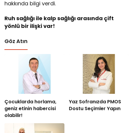
hakkında bilgi verdi.
Ruh sağlığı ile kalp sağlığı arasında çift
yönlü bir ilişki var!
Göz Atın
Çocuklarda horlama,
Yaz Sofranızda PMOS
geniz etinin habercisi
Dostu Seçimler Yapın
olabilir!