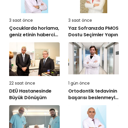
3 saat önce
3 saat önce
Çocuklarda horlama,
Yaz Sofranızda PMOS
geniz etinin habercisi
Dostu Seçimler Yapın
olabilir!
22 saat önce
1 gün önce
DEÜ Hastanesinde
Ortodontik tedavinin
Büyük Dönüşüm
başarısı beslenmeyle
başlar!