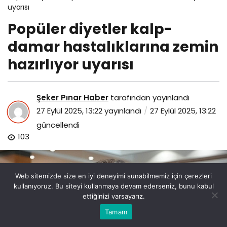
uyarısı
Popüler diyetler kalp-
damar hastalıklarına zemin
hazırlıyor uyarısı
Şeker Pınar Haber
tarafından yayınlandı
27 Eylül 2025, 13:22
yayınlandı
27 Eylül 2025, 13:22
güncellendi
103
Web sitemizde size en iyi deneyimi sunabilmemiz için çerezleri
kullanıyoruz. Bu siteyi kullanmaya devam ederseniz, bunu kabul
ettiğinizi varsayarız.
Bu web sitesinde en iyi deneyimi yaşamanızı sağlamak
Tamam
Anasayfa
Akış
Eczaneler
Trafik
Kabul
için çerezler kullanılmaktadır.