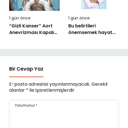
1 gün önce
1 gün önce
“Gizli Kanser” Aort
Bu belirtileri
Anevrizması Kapalı
önemsemek hayat
Yöntemle Tedavi
kurtarıyor
Edildi
Bir Cevap Yaz
E-posta adresiniz yayınlanmayacak.
Gerekli
alanlar
*
ile işaretlenmişlerdir
Yorumunuz
*