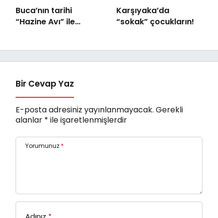
Buca’nın tarihi
Karşıyaka’da
“Hazine Avı” ile
“sokak” çocukların!
canlanıyor
Bir Cevap Yaz
E-posta adresiniz yayınlanmayacak.
Gerekli
alanlar
*
ile işaretlenmişlerdir
Yorumunuz
*
Adınız
*