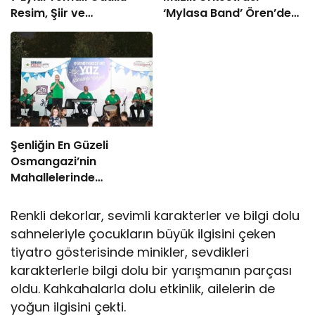
Resim, Şiir ve
‘Mylasa Band’ Ören’de
Kompozisyon Yarışması
Unutulmaz Bir Konser
Verdi
Şenliğin En Güzeli
Osmangazi’nin
Mahallelerinde
Yaşanıyor
Renkli dekorlar, sevimli karakterler ve bilgi dolu
sahneleriyle çocukların büyük ilgisini çeken
tiyatro gösterisinde minikler, sevdikleri
karakterlerle bilgi dolu bir yarışmanın parçası
oldu. Kahkahalarla dolu etkinlik, ailelerin de
yoğun ilgisini çekti.