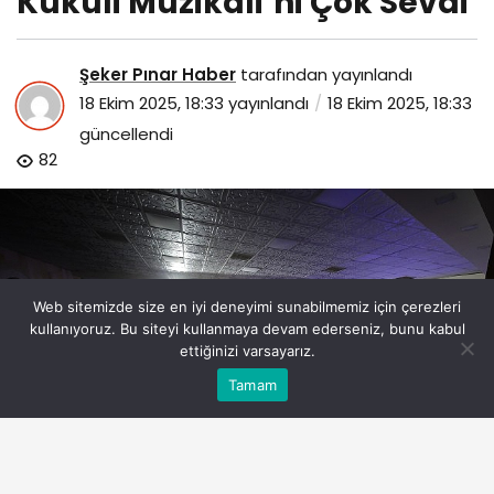
Kukuli Müzikali’ni Çok Sevdi
Şeker Pınar Haber
tarafından yayınlandı
18 Ekim 2025, 18:33
yayınlandı
18 Ekim 2025, 18:33
güncellendi
82
Web sitemizde size en iyi deneyimi sunabilmemiz için çerezleri
kullanıyoruz. Bu siteyi kullanmaya devam ederseniz, bunu kabul
ettiğinizi varsayarız.
Bu web sitesinde en iyi deneyimi yaşamanızı sağlamak
Tamam
Anasayfa
Akış
Eczaneler
Trafik
Kabul
için çerezler kullanılmaktadır.
nevsehirli-binlerce-cocuk-kukuli-muzikalini-cok-sevdi.jpg