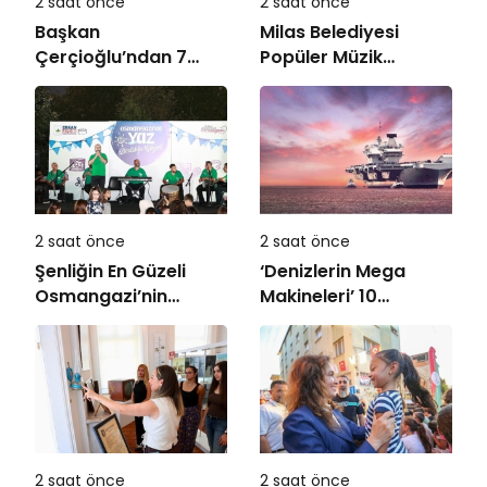
2 saat önce
2 saat önce
Başkan
Milas Belediyesi
Çerçioğlu’ndan 7
Popüler Müzik
Eylül Temalı Ödüllü
Orkestrası ‘Mylasa
Resim, Şiir ve
Band’ Ören’de
Kompozisyon
Unutulmaz Bir Konser
Yarışması
Verdi
2 saat önce
2 saat önce
Şenliğin En Güzeli
‘Denizlerin Mega
Osmangazi’nin
Makineleri’ 10
Mahallelerinde
Ağustos Pazartesi
Yaşanıyor
21.00’de National
Geographic’te
Başlıyor!
2 saat önce
2 saat önce