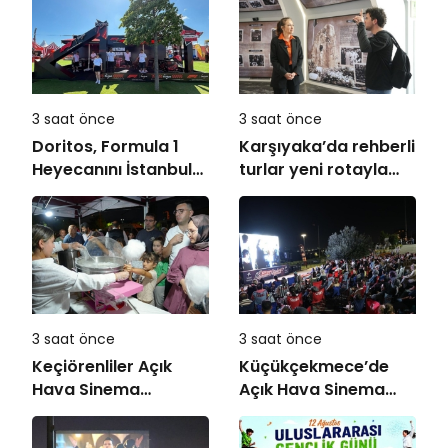
3 saat önce
3 saat önce
Doritos, Formula 1
Karşıyaka’da rehberli
Heyecanını İstanbul
turlar yeni rotayla
Festivali’ne Taşıdı
devam ediyor:
“Atatürk’ün
Adımlarıyla
Karşıyaka”
3 saat önce
3 saat önce
Keçiörenliler Açık
Küçükçekmece’de
Hava Sinema
Açık Hava Sinema
Günleri’nde Buluştu
Günleri “Neşeli
Günler” ile Başladı