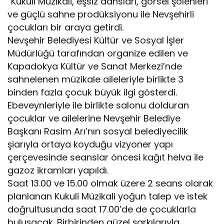
“Kukuli Müzikali, eşsiz dansları, görsel şölenleri
ve güçlü sahne prodüksiyonu ile Nevşehirli
çocukları bir araya getirdi.
Nevşehir Belediyesi Kültür ve Sosyal İşler
Müdürlüğü tarafından organize edilen ve
Kapadokya Kültür ve Sanat Merkezi’nde
sahnelenen müzikale aileleriyle birlikte 3
binden fazla çocuk büyük ilgi gösterdi.
Ebeveynleriyle ile birlikte salonu dolduran
çocuklar ve ailelerine Nevşehir Belediye
Başkanı Rasim Arı’nın sosyal belediyecilik
şiarıyla ortaya koyduğu vizyoner yapı
çerçevesinde seanslar öncesi kağıt helva ile
gazoz ikramları yapıldı.
Saat 13.00 ve 15.00 olmak üzere 2 seans olarak
planlanan Kukuli Müzikali yoğun talep ve istek
doğrultusunda saat 17.00’de de çocuklarla
buluşacak. Birbirinden güzel şarkılarıyla