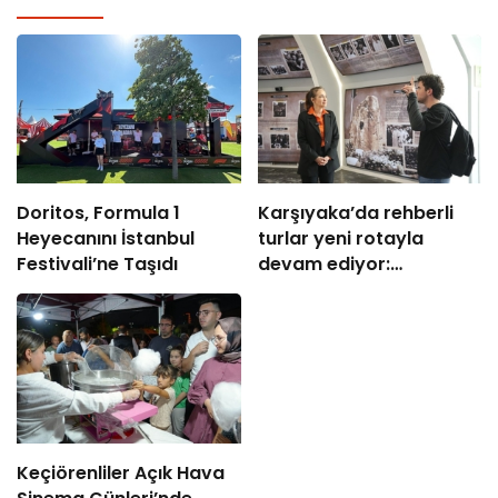
Doritos, Formula 1
Karşıyaka’da rehberli
Heyecanını İstanbul
turlar yeni rotayla
Festivali’ne Taşıdı
devam ediyor:
“Atatürk’ün Adımlarıyla
Karşıyaka”
Keçiörenliler Açık Hava