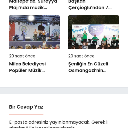
Maltepe’de, Süreyya
Başkan
Plajı’nda müzik
Çerçioğlu’ndan 7
ziyafeti
Eylül Temalı Ödüllü
Resim, Şiir ve
Kompozisyon
Yarışması
20 saat önce
20 saat önce
Milas Belediyesi
Şenliğin En Güzeli
Popüler Müzik
Osmangazi’nin
Orkestrası ‘Mylasa
Mahallelerinde
Band’ Ören’de
Yaşanıyor
Unutulmaz Bir Konser
Verdi
Bir Cevap Yaz
E-posta adresiniz yayınlanmayacak.
Gerekli