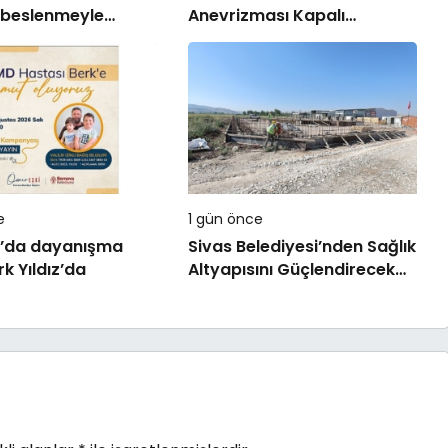
 beslenmeyle
Anevrizması Kapalı
Yöntemle Tedavi Edildi
e
1 gün önce
’da dayanışma
Sivas Belediyesi’nden Sağlık
rk Yıldız’da
Altyapısını Güçlendirecek
Yatırım