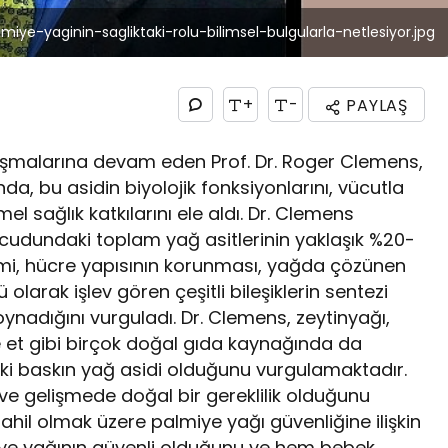
lmiye-yaginin-sagliktaki-rolu-bilimsel-bulgularla-netlesiyor.jpg
+
-
PAYLAŞ
lışmalarına devam eden Prof. Dr. Roger Clemens,
da, bu asidin biyolojik fonksiyonlarını, vücutla
 sağlık katkılarını ele aldı. Dr. Clemens
ücudundaki toplam yağ asitlerinin yaklaşık %20-
imi, hücre yapısının korunması, yağda çözünen
 olarak işlev gören çeşitli bileşiklerin sentezi
l oynadığını vurguladı. Dr. Clemens, zeytinyağı,
 ve et gibi birçok doğal gıda kaynağında da
ki baskın yağ asidi olduğunu vurgulamaktadır.
ve gelişmede doğal bir gereklilik olduğunu
ahil olmak üzere palmiye yağı güvenliğine ilişkin
ye yağının güvenli olduğunu ve hem bebek