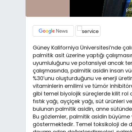
pa
Güney Kaliforniya Üniversitesi’nde ça
palmitik asit üzerine yaptığı çalışmasın
uyumluluğunu ve potansiyel ancak temel
çalışmasında, palmitik asidin insan v
%30’unu oluşturduğunu ve enerji üret
vitaminlerin emilimi ve tümör inhibitörü
gibi temel biyolojik süreçlerde kilit ro
fıstık yağı, ayçiçek yağı, süt ürünleri
bulunan palmitik asidin, anne sütünde
Bu gözlemler, palmitik asidin büyüme 
göstermektedir. Temel toksikoloji de d
devam eden değerlendirmeleri, palmi