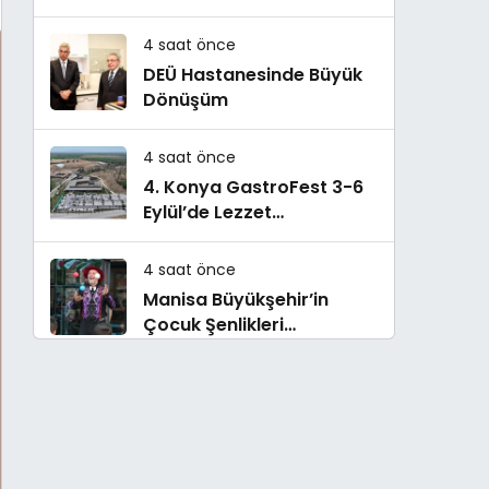
oldu
4 saat önce
DEÜ Hastanesinde Büyük
Dönüşüm
4 saat önce
4. Konya GastroFest 3-6
Eylül’de Lezzet
Tutkunlarını Ağırlayacak
4 saat önce
Manisa Büyükşehir’in
Çocuk Şenlikleri
Saruhanlı’da Yüzleri
Gülümsetti