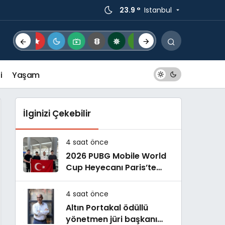
23.9 °
Istanbul
i
Yaşam
İlginizi Çekebilir
4 saat önce
2026 PUBG Mobile World
Cup Heyecanı Paris’te
Başlıyor
4 saat önce
Altın Portakal ödüllü
yönetmen jüri başkanı