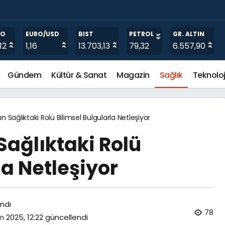
rununa Dikkat!
RO
EURO/USD
BIST
PETROL
GR. ALTIN
12
1,16
13.703,13
79,32
6.557,90
Gündem
Kültür & Sanat
Magazin
Sağlık
Teknoloj
n Sağlıktaki Rolü Bilimsel Bulgularla Netleşiyor
Sağlıktaki Rolü
la Netleşiyor
ndı
78
m 2025, 12:22
güncellendi