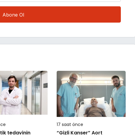
nce
17 saat önce
ik tedavinin
“Gizli Kanser” Aort