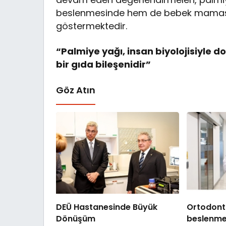
beslenmesinde hem de bebek maması b
göstermektedir.
“Palmiye yağı, insan biyolojisiyle d
bir gıda bileşenidir”
Göz Atın
DEÜ Hastanesinde Büyük
Ortodonti
Dönüşüm
beslenme