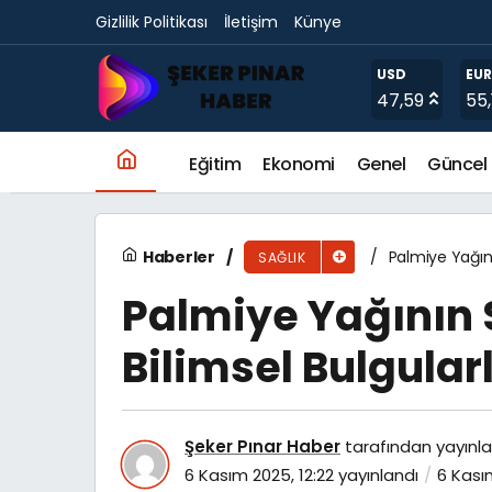
Gizlilik Politikası
İletişim
Künye
Çocuklarda Gribin Neden Olduğu 4 Sağlık So
USD
EU
47,59
55,
Eğitim
Ekonomi
Genel
Güncel
Haberler
Palmiye Yağını
SAĞLIK
Palmiye Yağının 
Bilimsel Bulgular
Şeker Pınar Haber
tarafından yayınla
6 Kasım 2025, 12:22
yayınlandı
6 Kası