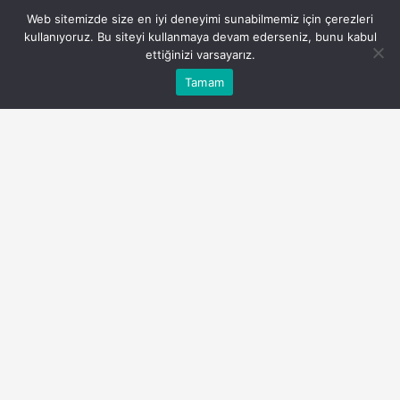
Web sitemizde size en iyi deneyimi sunabilmemiz için çerezleri
kullanıyoruz. Bu siteyi kullanmaya devam ederseniz, bunu kabul
ettiğinizi varsayarız.
Bu web sitesinde en iyi deneyimi yaşamanızı sağlamak
Tamam
Anasayfa
Akış
Eczaneler
Trafik
Kabul
için çerezler kullanılmaktadır.
Ozbekistan Gezilecek Yerler
PAYLAŞ
Ozbekistan Gezilecek Yerler: Orta Asya’nın
Saklı Hazineleri
Göz Atın