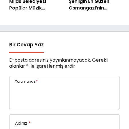
Milas Belediyesi
Şenliğin En Güzeli
Popüler Müzik
Osmangazi’nin
Orkestrası ‘Mylasa
Mahallelerinde
Band’ Ören’de
Yaşanıyor
Unutulmaz Bir Konser
Verdi
Bir Cevap Yaz
E-posta adresiniz yayınlanmayacak.
Gerekli
alanlar
*
ile işaretlenmişlerdir
Yorumunuz
*
Adınız
*