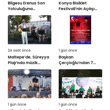
Bilgesu Erenus Son
Konya Bisiklet
Yolculuğuna
Festivali’nin Açılışı
Uğurlandı
Coşkuyla Gerçekleşti
24 saat önce
1 gün önce
Maltepe’de, Süreyya
Başkan
Plajı’nda müzik
Çerçioğlu’ndan 7
ziyafeti
Eylül Temalı Ödüllü
Resim, Şiir ve
Kompozisyon
Yarışması
1 gün önce
1 gün önce