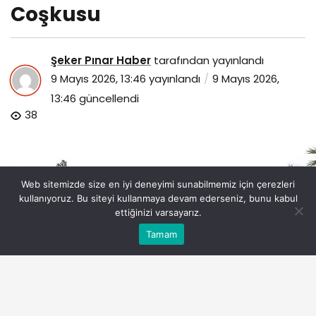
Coşkusu
Şeker Pınar Haber
tarafından yayınlandı
9 Mayıs 2026, 13:46
yayınlandı
9 Mayıs 2026,
13:46
güncellendi
38
Web sitemizde size en iyi deneyimi sunabilmemiz için çerezleri
kullanıyoruz. Bu siteyi kullanmaya devam ederseniz, bunu kabul
ettiğinizi varsayarız.
Bu web sitesinde en iyi deneyimi yaşamanızı sağlamak
Tamam
Anasayfa
Akış
Eczaneler
Trafik
Kabul
için çerezler kullanılmaktadır.
menderesin-engelsiz-festivalinde-ilk-gun-coskusu.jpg