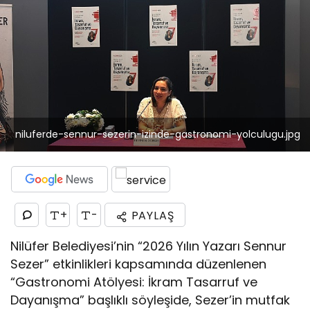
niluferde-sennur-sezerin-izinde-gastronomi-yolculugu.jpg
+
-
PAYLAŞ
Nilüfer Belediyesi’nin “2026 Yılın Yazarı Sennur
Sezer” etkinlikleri kapsamında düzenlenen
“Gastronomi Atölyesi: İkram Tasarruf ve
Dayanışma” başlıklı söyleşide, Sezer’in mutfak