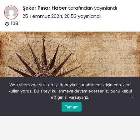
Şeker Pınar Haber
tarafından yayınlandı
25 Temmuz 2024, 20:53
yayınlandı
108
Web sitemizde size en iyi deneyimi sunabilmemiz için çerezleri
kullanıyoruz. Bu siteyi kullanmaya devam ederseniz, bunu kabul
ettiğinizi varsayarız.
Bu web sitesinde en iyi deneyimi yaşamanızı sağlamak
Tamam
Anasayfa
Akış
Eczaneler
Trafik
Kabul
için çerezler kullanılmaktadır.
Nambiya Gezilecek Yerler