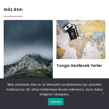
Göz Atın
Tonga Gezilecek Yerler
Web sitemizde size en iyi deneyimi sunabilmemiz için çerezleri
kullanıyoruz. Bu siteyi kullanmaya devam ederseniz, bunu kabul
ettiğinizi varsayarız.
Samoa Gezilecek Yerler
Bu web sitesinde en iyi deneyimi yaşamanızı sağlamak
Tamam
Anasayfa
Akış
Eczaneler
Trafik
Kabul
için çerezler kullanılmaktadır.