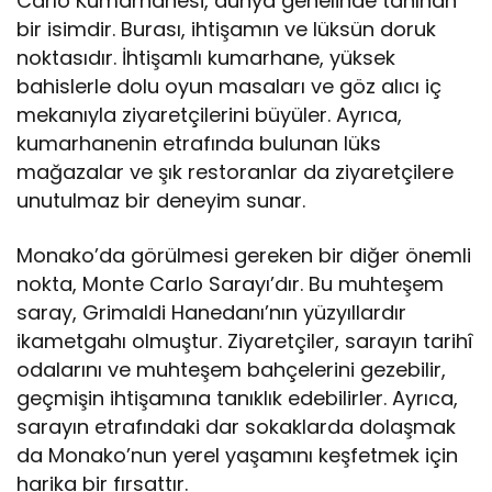
Carlo Kumarhanesi, dünya genelinde tanınan
bir isimdir. Burası, ihtişamın ve lüksün doruk
noktasıdır. İhtişamlı kumarhane, yüksek
bahislerle dolu oyun masaları ve göz alıcı iç
mekanıyla ziyaretçilerini büyüler. Ayrıca,
kumarhanenin etrafında bulunan lüks
mağazalar ve şık restoranlar da ziyaretçilere
unutulmaz bir deneyim sunar.
Monako’da görülmesi gereken bir diğer önemli
nokta, Monte Carlo Sarayı’dır. Bu muhteşem
saray, Grimaldi Hanedanı’nın yüzyıllardır
ikametgahı olmuştur. Ziyaretçiler, sarayın tarihî
odalarını ve muhteşem bahçelerini gezebilir,
geçmişin ihtişamına tanıklık edebilirler. Ayrıca,
sarayın etrafındaki dar sokaklarda dolaşmak
da Monako’nun yerel yaşamını keşfetmek için
harika bir fırsattır.