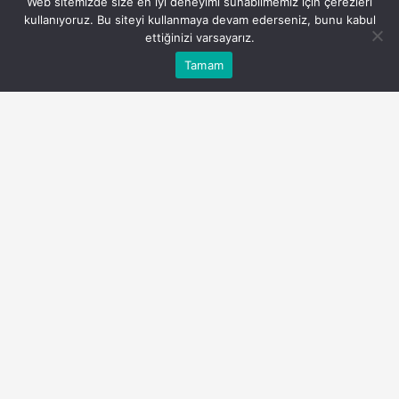
Web sitemizde size en iyi deneyimi sunabilmemiz için çerezleri
kullanıyoruz. Bu siteyi kullanmaya devam ederseniz, bunu kabul
ettiğinizi varsayarız.
Bu web sitesinde en iyi deneyimi yaşamanızı sağlamak
Tamam
Anasayfa
Akış
Eczaneler
Trafik
Kabul
için çerezler kullanılmaktadır.