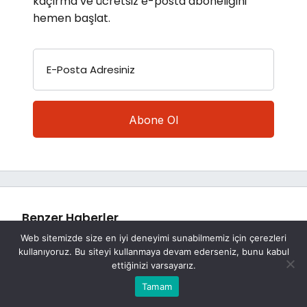
kaçırma ve ücretsiz e-posta aboneliğini
hemen başlat.
E-Posta Adresiniz
Benzer Haberler
Web sitemizde size en iyi deneyimi sunabilmemiz için çerezleri
kullanıyoruz. Bu siteyi kullanmaya devam ederseniz, bunu kabul
ettiğinizi varsayarız.
Bu web sitesinde en iyi deneyimi yaşamanızı sağlamak
Tamam
Anasayfa
Akış
Eczaneler
Trafik
Kabul
için çerezler kullanılmaktadır.