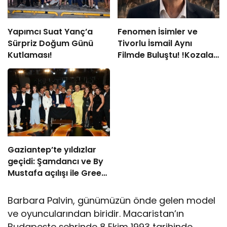
Yapımcı Suat Yanç’a
Fenomen İsimler ve
Sürpriz Doğum Günü
Tivorlu İsmail Aynı
Kutlaması!
Filmde Buluştu! !Kozalak
Devri! 7 Ağustos’ta
Vizyonda
Gaziantep’te yıldızlar
geçidi: Şamdancı ve By
Mustafa açılışı ile Green
Park’ta görkemli gala
Barbara Palvin, günümüzün önde gelen model
ve oyuncularından biridir. Macaristan’ın
Budapeşte şehrinde 8 Ekim 1993 tarihinde