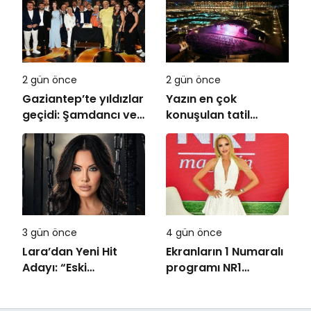
Ağustos’ta Vizyonda
2 gün önce
2 gün önce
Gaziantep’te yıldızlar
Yazın en çok
geçidi: Şamdancı ve
konuşulan tatil
By Mustafa açılışı ile
kareleri bu sezon
Green Park’ta
Ethno Belek’ten geldi
görkemli gala
3 gün önce
4 gün önce
Lara’dan Yeni Hit
Ekranların 1 Numaralı
Adayı: “Eski
programı NR1
Numaralar” Yayında
Magazin