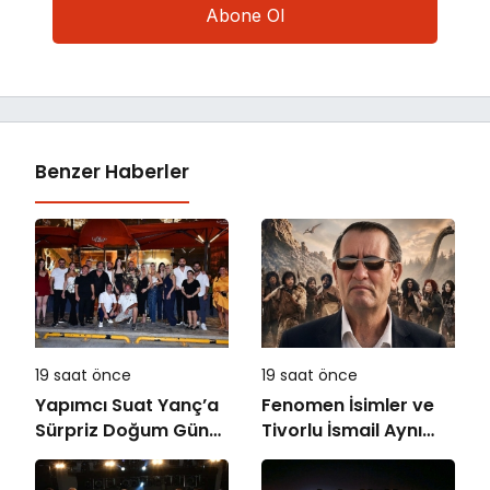
Benzer Haberler
19 saat önce
19 saat önce
Yapımcı Suat Yanç’a
Fenomen İsimler ve
Sürpriz Doğum Günü
Tivorlu İsmail Aynı
Kutlaması!
Filmde Buluştu!
!Kozalak Devri! 7