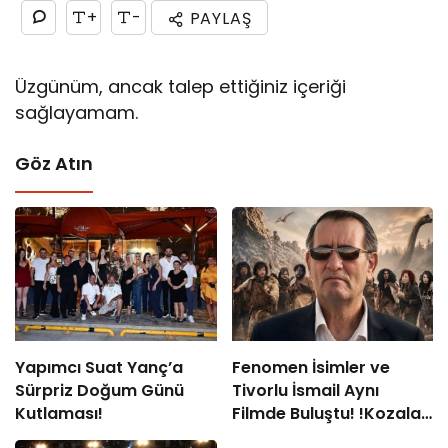
+
-
PAYLAŞ
Üzgünüm, ancak talep ettiğiniz içeriği
sağlayamam.
Göz Atın
Yapımcı Suat Yanç’a
Fenomen İsimler ve
Sürpriz Doğum Günü
Tivorlu İsmail Aynı
Kutlaması!
Filmde Buluştu! !Kozalak
Devri! 7 Ağustos’ta