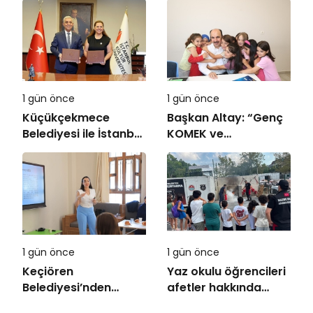
1 gün önce
1 gün önce
Küçükçekmece
Başkan Altay: “Genç
Belediyesi ile İstanbul
KOMEK ve
Kültür Üniversitesi
Bilgehanelerde 30 Bin
Arasında Sinema
Öğrencimiz Yaz
Alanında İş Birliği
Aylarını Bizimle
Birlikte Geçiriyor”
1 gün önce
1 gün önce
Keçiören
Yaz okulu öğrencileri
Belediyesi’nden
afetler hakkında
Ailelere Etkili
bilinçlendi