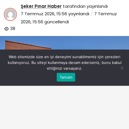
Şeker Pınar Haber
tarafından yayınlandı
7 Temmuz 2026, 15:56
yayınlandı
7 Temmuz
2026, 15:56
güncellendi
38
Web sitemizde size en iyi deneyimi sunabilmemiz için çerezleri
kullanıyoruz. Bu siteyi kullanmaya devam ederseniz, bunu kabul
ettiğinizi varsayarız.
Bu web sitesinde en iyi deneyimi yaşamanızı sağlamak
Tamam
Anasayfa
Akış
Eczaneler
Trafik
Kabul
için çerezler kullanılmaktadır.
menemenin-yepyeni-genclik-merkezi-icin-geri-sayim-
basladi.jpg