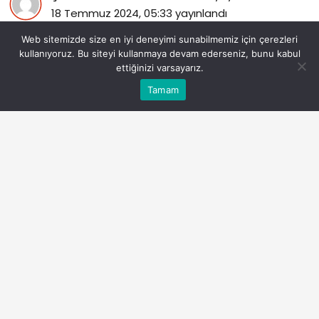
18 Temmuz 2024, 05:33
yayınlandı
120
Web sitemizde size en iyi deneyimi sunabilmemiz için çerezleri
kullanıyoruz. Bu siteyi kullanmaya devam ederseniz, bunu kabul
ettiğinizi varsayarız.
Bu web sitesinde en iyi deneyimi yaşamanızı sağlamak
Tamam
Anasayfa
Akış
Eczaneler
Trafik
Kabul
için çerezler kullanılmaktadır.
PAYLAŞ
Twix İsrail Malı Mı? Twix Hangi Ülkenin?
Göz Atın