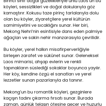
Birinci sınıf doğal güzellikleriyle ünlü Laos’un bu
köyleri, sessizlikleri ve doğal dokularıyla göz
kamaştırır. Kokusu taze pirinç tarlalarıyla dolu
olan bu köyler, ziyaretçilere yerel kültürün
samimiyetini ve sıcaklığını sunar. Her biri,
Mekong Nehri’nin esintisiyle dans eden palmiye
ağaçları ve sakin nehir manzarasıyla çevrilidir.
Bu köyler, yerel halkın misafirperverliğiyle
birleşen zarafet ve sükûnet sunar. Geleneksel
Laos mimarisi, ahşap evlerin ve renkli
tapınakların süslediği sokaklar boyunca yayılır.
Her köy, kendine özgü el sanatları ve yerel
lezzetler sunan pazarlarıyla da tanınır.
Mekong’un bu romantik köyleri, gezginlere
kaçışın tadını çıkarma fırsatı sunar. Burada
zaman, günlük telaşın ötesine geçer ve huzurlu