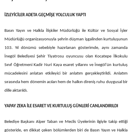
İZLEYİCİLER ADETA GEÇMİŞE YOLCULUK YAPTI
Basın Yayın ve Halkla İlişkiler Müdürlüğü ile Kültür ve Sosyal İşler
Müdürlüğü organizasyonuyla şehrin düşman işgalinden kurtuluşunun
103. Yıl dönümü sebebiyle hazırlanan gösterimde, aynı zamanda
İnegöl Belediyesi Şehir Tiyatrosu oyuncusu olan Kocatepe İlkokulu
Sınıf Öğretmeni Kadir Nuri Kaya esaret yıllarını ve İnegöl’ün kurtuluş
mücadelesini anlatan etkileyici bir anlatım gerçekleştirildi. Anlatım
sırasında hem dönemin acıları hem de halkın direniş ruhu duygusal bir
dille aktarıldı.
YAPAY ZEKA İLE ESARET VE KURTULUŞ GÜNLERİ CANLANDIRILDI
Belediye Başkanı Alper Taban ve Meclis Üyelerinin ilgiyle takip ettiği
gösteride, en dikkat çeken bölümlerden biri de Basın Yayın ve Halkla