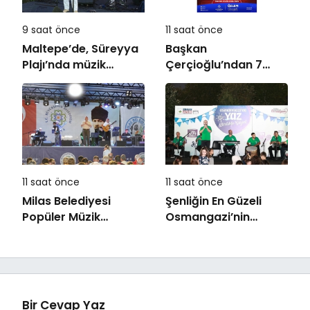
9 saat önce
11 saat önce
Maltepe’de, Süreyya
Başkan
Plajı’nda müzik
Çerçioğlu’ndan 7
ziyafeti
Eylül Temalı Ödüllü
Resim, Şiir ve
Kompozisyon
Yarışması
11 saat önce
11 saat önce
Milas Belediyesi
Şenliğin En Güzeli
Popüler Müzik
Osmangazi’nin
Orkestrası ‘Mylasa
Mahallelerinde
Band’ Ören’de
Yaşanıyor
Unutulmaz Bir Konser
Verdi
Bir Cevap Yaz