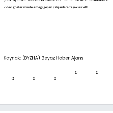
Şehir Tiyatrosu Yönetmeni Volkan Derman olmak üzere anlatımda ve
video gösteriminde emeği geçen çalışanlara teşekkür etti.
Kaynak: (BYZHA) Beyaz Haber Ajansı
0
0
0
0
0