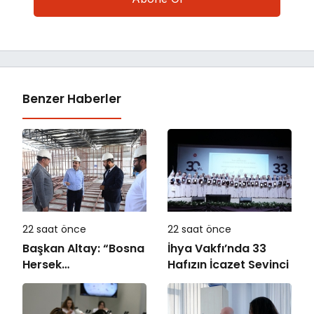
Benzer Haberler
22 saat önce
22 saat önce
Başkan Altay: “Bosna
İhya Vakfı’nda 33
Hersek
Hafızın İcazet Sevinci
Mahallesi’ndeki
Gençlerimiz İçin Lise
Medeniyet Akademisi