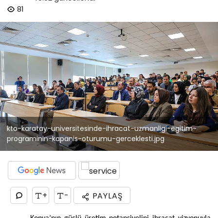
81
kto-karatay-universitesinde-ihracat-uzmanligi-egitim-
programinin-kapanis-oturumu-gerceklesti.jpg
+
-
PAYLAŞ