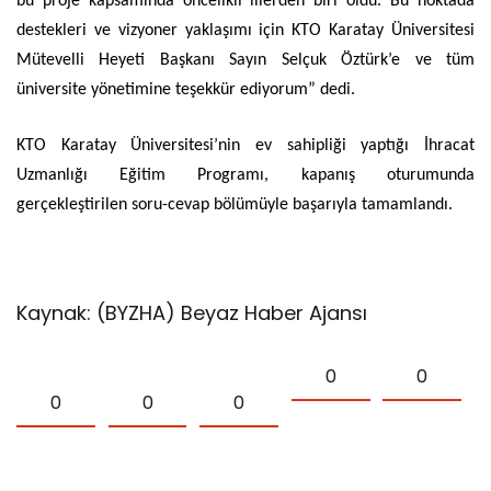
bu proje kapsamında öncelikli illerden biri oldu. Bu noktada
destekleri ve vizyoner yaklaşımı için KTO Karatay Üniversitesi
Mütevelli Heyeti Başkanı Sayın Selçuk Öztürk’e ve tüm
üniversite yönetimine teşekkür ediyorum” dedi.
KTO Karatay Üniversitesi’nin ev sahipliği yaptığı İhracat
Uzmanlığı Eğitim Programı, kapanış oturumunda
gerçekleştirilen soru-cevap bölümüyle başarıyla tamamlandı.
Kaynak: (BYZHA) Beyaz Haber Ajansı
0
0
0
0
0