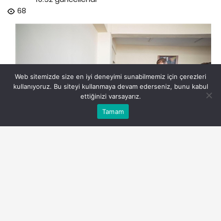
68
Web sitemizde size en iyi deneyimi sunabilmemiz için çerezleri
kullanıyoruz. Bu siteyi kullanmaya devam ederseniz, bunu kabul
ettiğinizi varsayarız.
Bu web sitesinde en iyi deneyimi yaşamanızı sağlamak
Tamam
Anasayfa
Akış
Eczaneler
Trafik
Kabul
için çerezler kullanılmaktadır.
issizlige-karsi-sanayi-sitesinde-kurs-merkezi.jpg
PAYLAŞ