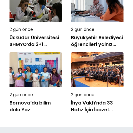
İnşa Ediyoruz”
2 gün önce
2 gün önce
Üsküdar Üniversitesi
Büyükşehir Belediyesi
SHMYO’da 3+1
öğrencileri yalnız
dönemi başlıyor!
bırakmıyor
2 gün önce
2 gün önce
Bornova’da bilim
İhya Vakfı’nda 33
dolu Yaz
Hafız İçin İcazet
Merasimi Düzenlendi