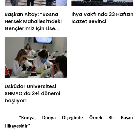
Başkan Altay: “Bosna
İhya Vakfı’nda 33 Hafızın
Hersek Mahallesi’ndeki
İcazet Sevinci
Gençlerimiz İçin Lise
Medeniyet Akademisi
İnşa Ediyoruz”
Üsküdar Üniversitesi
SHMYO’da 3+1 dönemi
başlıyor!
“Konya, Dünya Ölçeğinde Örnek Bir Başarı
Hikayesidir”