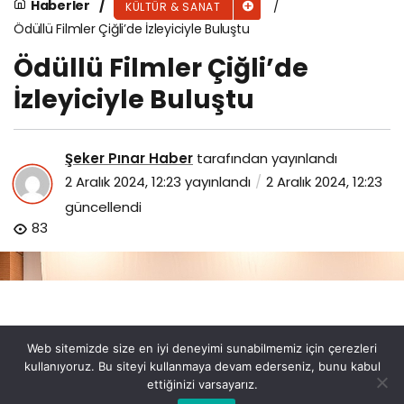
Haberler
KÜLTÜR & SANAT
Ödüllü Filmler Çiğli’de İzleyiciyle Buluştu
Ödüllü Filmler Çiğli’de
İzleyiciyle Buluştu
Şeker Pınar Haber
tarafından yayınlandı
2 Aralık 2024, 12:23
yayınlandı
2 Aralık 2024, 12:23
güncellendi
83
Web sitemizde size en iyi deneyimi sunabilmemiz için çerezleri
kullanıyoruz. Bu siteyi kullanmaya devam ederseniz, bunu kabul
ettiğinizi varsayarız.