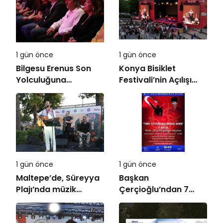
1 gün önce
1 gün önce
Bilgesu Erenus Son
Konya Bisiklet
Yolculuğuna
Festivali’nin Açılışı
Uğurlandı
Coşkuyla Gerçekleşti
1 gün önce
1 gün önce
Maltepe’de, Süreyya
Başkan
Plajı’nda müzik
Çerçioğlu’ndan 7
ziyafeti
Eylül Temalı Ödüllü
Resim, Şiir ve