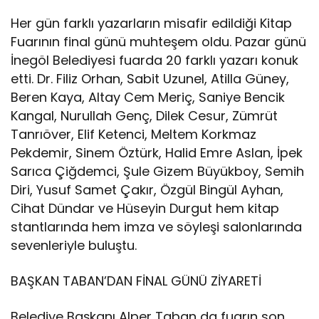
Her gün farklı yazarların misafir edildiği Kitap
Fuarının final günü muhteşem oldu. Pazar günü
İnegöl Belediyesi fuarda 20 farklı yazarı konuk
etti. Dr. Filiz Orhan, Sabit Uzunel, Atilla Güney,
Beren Kaya, Altay Cem Meriç, Saniye Bencik
Kangal, Nurullah Genç, Dilek Cesur, Zümrüt
Tanrıöver, Elif Ketenci, Meltem Korkmaz
Pekdemir, Sinem Öztürk, Halid Emre Aslan, İpek
Sarıca Çiğdemci, Şule Gizem Büyükboy, Semih
Diri, Yusuf Samet Çakır, Özgül Bingül Ayhan,
Cihat Dündar ve Hüseyin Durgut hem kitap
stantlarında hem imza ve söyleşi salonlarında
sevenleriyle buluştu.
BAŞKAN TABAN’DAN FİNAL GÜNÜ ZİYARETİ
Belediye Başkanı Alper Taban da fuarın son