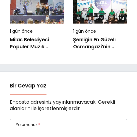
Kompozisyon
Yarışması
1 gün önce
1 gün önce
Milas Belediyesi
Şenliğin En Güzeli
Popüler Müzik
Osmangazi’nin
Orkestrası ‘Mylasa
Mahallelerinde
Band’ Ören’de
Yaşanıyor
Unutulmaz Bir Konser
Verdi
Bir Cevap Yaz
E-posta adresiniz yayınlanmayacak.
Gerekli
alanlar
*
ile işaretlenmişlerdir
Yorumunuz
*