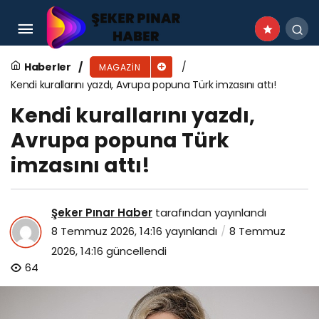
Çakallarla Dans 8: Şututgart Çıkarması
ekibinin okuma provası bol kahkahayla geçti
Haberler
MAGAZIN
Kendi kurallarını yazdı, Avrupa popuna Türk imzasını attı!
Kendi kurallarını yazdı,
Avrupa popuna Türk
imzasını attı!
Şeker Pınar Haber
tarafından yayınlandı
8 Temmuz 2026, 14:16
yayınlandı
8 Temmuz
2026, 14:16
güncellendi
64