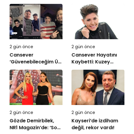
hikayeler ile ‘Otel
hikayeler ile ‘Otel
Faresi 2’ okurlarla
Fares 2’ okurlarla
buluşuyor
buluşuyor
2 gün önce
2 gün önce
Cansever
Cansever Hayatını
‘Güvenebileceğim Üç
Kaybetti: Kuzey
İnsandan Biri’
Makedonya’da
Demişti: Mahmut
Toprağa Verilecek
Görgen’den
Cansever’e Duygusal
Veda
2 gün önce
2 gün önce
Gözde Demirbilek,
Kayseri’de izdiham
NR1 Magazin’de: ‘Son
değil, rekor vardı!