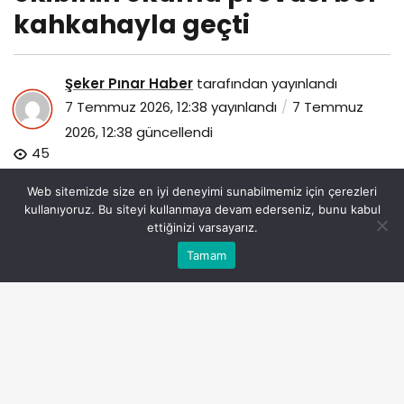
kahkahayla geçti
Şeker Pınar Haber
tarafından yayınlandı
7 Temmuz 2026, 12:38
yayınlandı
7 Temmuz
2026, 12:38
güncellendi
45
Web sitemizde size en iyi deneyimi sunabilmemiz için çerezleri
kullanıyoruz. Bu siteyi kullanmaya devam ederseniz, bunu kabul
ettiğinizi varsayarız.
Bu web sitesinde en iyi deneyimi yaşamanızı sağlamak
Tamam
Anasayfa
Akış
Eczaneler
Trafik
Kabul
için çerezler kullanılmaktadır.
cakallarla-dans-8-sututgart-cikarmasi-ekibinin-okuma-
provasi-bol-kahkahayla-gecti.jpg