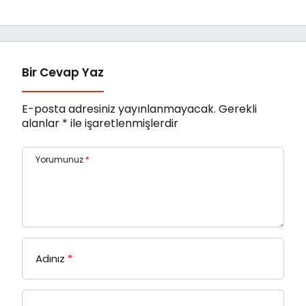
assolist olarak var
olacağım!’
Bir Cevap Yaz
E-posta adresiniz yayınlanmayacak.
Gerekli
alanlar
*
ile işaretlenmişlerdir
Yorumunuz
*
Adınız
*