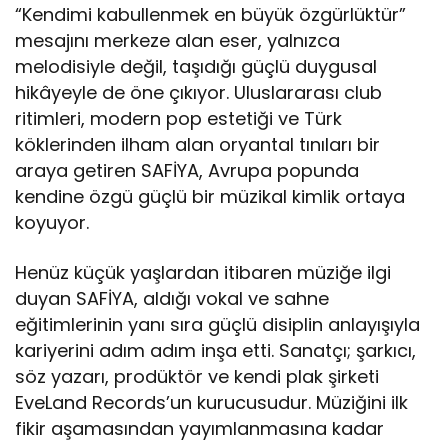
Cansever’e Duygusal
“Kendimi kabullenmek en büyük özgürlüktür”
Veda
mesajını merkeze alan eser, yalnızca
melodisiyle değil, taşıdığı güçlü duygusal
hikâyeyle de öne çıkıyor. Uluslararası club
ritimleri, modern pop estetiği ve Türk
köklerinden ilham alan oryantal tınıları bir
araya getiren SAFİYA, Avrupa popunda
kendine özgü güçlü bir müzikal kimlik ortaya
koyuyor.
Henüz küçük yaşlardan itibaren müziğe ilgi
duyan SAFİYA, aldığı vokal ve sahne
eğitimlerinin yanı sıra güçlü disiplin anlayışıyla
kariyerini adım adım inşa etti. Sanatçı; şarkıcı,
söz yazarı, prodüktör ve kendi plak şirketi
EveLand Records’un kurucusudur. Müziğini ilk
fikir aşamasından yayımlanmasına kadar