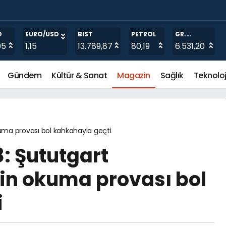
arshall iş birliği ile Kanyon’da düzenlenen özel davetle 
O
EURO/USD
BIST
PETROL
GR.
ALTIN
05
1,15
13.789,87
80,19
6.531,20
Gündem
Kültür & Sanat
Magazin
Sağlık
Teknoloj
kuma provası bol kahkahayla geçti
: Şututgart
in okuma provası bol
i