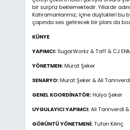
bir sürpriz beklemektedir. Yıllardır ad
Kahramanlarımız, içine düştükleri bu
çapında ses getirecek bir planı da boz
KÜNYE
YAPIMCI:
SugarWorkz & Taff & CJ EN
YÖNETMEN:
Murat Şeker
SENARYO:
Murat Şeker & Ali Tanrıverd
GENEL KOORDİNATÖR:
Hülya Şeker
UYGULAYICI YAPIMCI:
Ali Tanrıverdi 
GÖRÜNTÜ YÖNETMENİ:
Tufan Kılınç