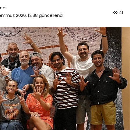
ndı
41
emmuz 2026, 12:38
güncellendi