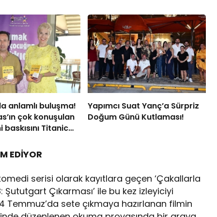
a anlamlı buluşma!
Yapımcı Suat Yanç’a Sürpriz
s’ın çok konuşulan
Doğum Günü Kutlaması!
i baskısını Titanic
ollection Bodrum’da
AM EDİYOR
komedi serisi olarak kayıtlara geçen ‘Çakallarla
: Şututgart Çıkarması’ ile bu kez izleyiciyi
 14 Temmuz’da sete çıkmaya hazırlanan filmin
esinde düzenlenen okuma provasında bir araya