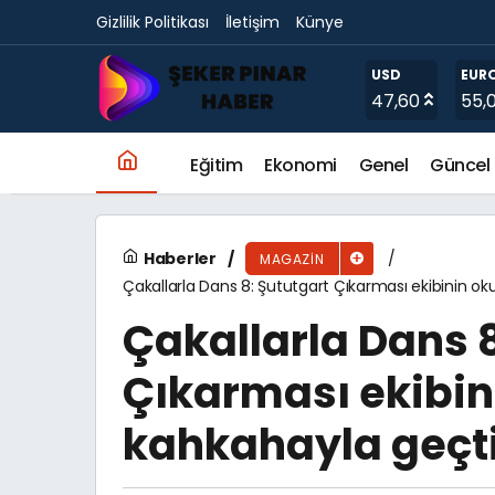
Gizlilik Politikası
İletişim
Künye
‘Marshall Troy’dan Alınır’ Lansmanı, Troy ve M
USD
EUR
47,60
55,
Eğitim
Ekonomi
Genel
Güncel
Haberler
MAGAZIN
Çakallarla Dans 8: Şututgart Çıkarması ekibinin o
Çakallarla Dans 8
Çıkarması ekibin
kahkahayla geçt