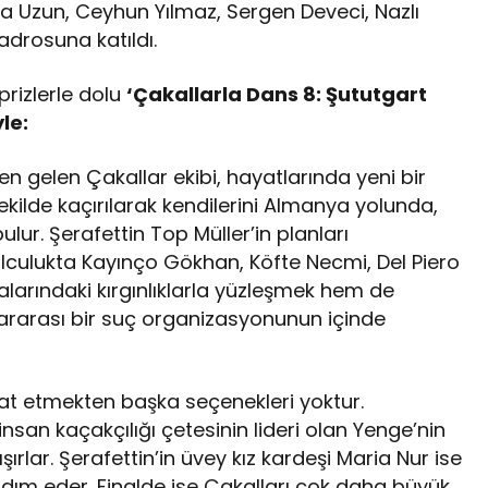
isa Uzun, Ceyhun Yılmaz, Sergen Deveci, Nazlı
adrosuna katıldı.
rizlerle dolu
‘Çakallarla Dans 8: Şututgart
le:
nden gelen Çakallar ekibi, hayatlarında yeni bir
ekilde kaçırılarak kendilerini Almanya yolunda,
ulur. Şerafettin Top Müller’in planları
culukta Kayınço Gökhan, Köfte Necmi, Del Piero
larındaki kırgınlıklarla yüzleşmek hem de
lararası bir suç organizasyonunun içinde
aat etmekten başka seçenekleri yoktur.
nsan kaçakçılığı çetesinin lideri olan Yenge’nin
lar. Şerafettin’in üvey kız kardeşi Maria Nur ise
rdım eder. Finalde ise Çakalları çok daha büyük