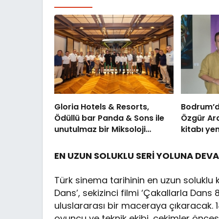
Gloria Hotels & Resorts,
Bodrum’d
Ödüllü bar Panda & Sons ile
Özgür Ara
unutulmaz bir Miksoloji
kitabı yen
Gecesine İmza Attı
Luxury C
kutladı
EN UZUN SOLUKLU SERİ YOLUNA DEV
Türk sinema tarihinin en uzun soluklu 
Dans’, sekizinci filmi ‘Çakallarla Dans 8
uluslararası bir maceraya çıkaracak.
oyuncu ve teknik ekibi, çekimler önc