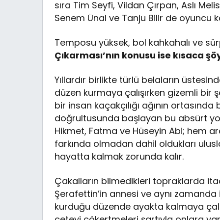
sıra Tim Seyfi, Vildan Çırpan, Aslı Mel
Senem Ünal ve Tanju Bilir de oyuncu k
Temposu yüksek, bol kahkahalı ve sürp
Çıkarması’nın konusu ise kısaca şöy
Yıllardır birlikte türlü belaların üstesi
düzen kurmaya çalışırken gizemli bir ş
bir insan kaçakçılığı ağının ortasında b
doğrultusunda başlayan bu absürt yol
Hikmet, Fatma ve Hüseyin Abi; hem ara
farkında olmadan dahil oldukları ulus
hayatta kalmak zorunda kalır.
Çakalların bilmedikleri topraklarda it
Şerafettin’in annesi ve aynı zamanda i
kurduğu düzende ayakta kalmaya çalışır
çeteyi çökertmeleri şartıyla onlara ya