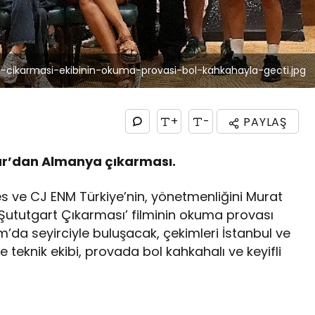
t-cikarmasi-ekibinin-okuma-provasi-bol-kahkahayla-gecti.jpg
+
-
PAYLAŞ
ar’dan Almanya çıkarması.
es ve CJ ENM Türkiye’nin, yönetmenliğini Murat
: Şututgart Çıkarması’ filminin okuma provası
ım’da seyirciyle buluşacak, çekimleri İstanbul ve
teknik ekibi, provada bol kahkahalı ve keyifli