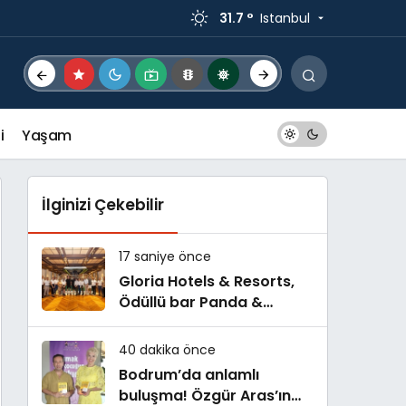
31.7 °
Istanbul
tanıtıldı
i
Yaşam
İlginizi Çekebilir
17 saniye önce
Gloria Hotels & Resorts,
Ödüllü bar Panda &
Sons ile unutulmaz bir
Miksoloji Gecesine İmza
40 dakika önce
Attı
Bodrum’da anlamlı
buluşma! Özgür Aras’ın