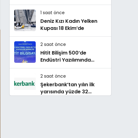
çok konuşulan kitabı yeni
baskısını Titanic Luxury
1 saat önce
Collection Bodrum’da
Deniz Kızı Kadın Yelken
kutladı
Kupası 18 Ekim’de
2 saat önce
Hitit Bilişim 500’de
Endüstri Yazılımında
Birinci Sırada
2 saat önce
Şekerbank’tan yılın ilk
yarısında yüzde 32
büyüme