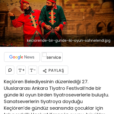
keciorende-bir-gunde-iki-oyun-sahnelendi.jpg
+
-
PAYLAŞ
Keçiören Belediyesinin düzenlediği 27.
Uluslararası Ankara Tiyatro Festivali’nde bir
günde iki oyun birden tiyatroseverlerle buluştu.
Sanatseverlerin tiyatroya doyduğu
Keçiören’de gündüz seansında çocuklar için