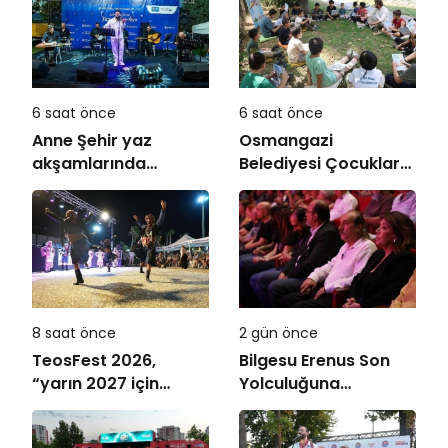
6 saat önce
6 saat önce
Anne Şehir yaz
Osmangazi
akşamlarında
Belediyesi Çocuklara
“Arabesk” rüzgârı
Okuma Kültürü
esti
Kazandırıyor
8 saat önce
2 gün önce
TeosFest 2026,
Bilgesu Erenus Son
“yarın 2027 için
Yolculuğuna
başlıyoruz” mesajıyla
Uğurlandı
sona erdi