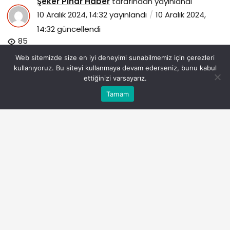
Şeker Pınar Haber
tarafından yayınlandı
10 Aralık 2024, 14:32
yayınlandı
10 Aralık 2024,
14:32
güncellendi
85
Web sitemizde size en iyi deneyimi sunabilmemiz için çerezleri
kullanıyoruz. Bu siteyi kullanmaya devam ederseniz, bunu kabul
ettiğinizi varsayarız.
Bu web sitesinde en iyi deneyimi yaşamanızı sağlamak
Tamam
Anasayfa
Akış
Eczaneler
Trafik
Kabul
için çerezler kullanılmaktadır.
borusan-muzik-evinde-offbeatten-bartok-kesismelerine-
farkli-tarzlarda-iki-gun-iki-konser.jpg