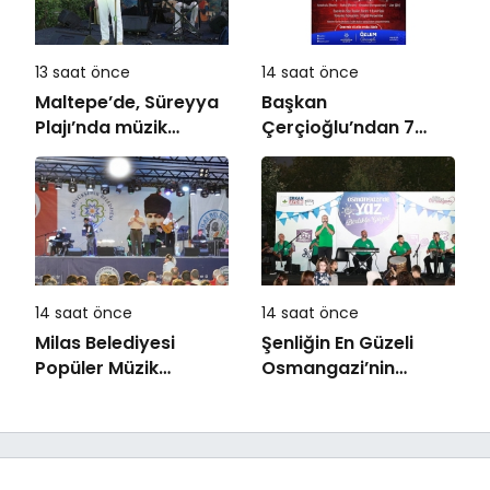
13 saat önce
14 saat önce
Maltepe’de, Süreyya
Başkan
Plajı’nda müzik
Çerçioğlu’ndan 7
ziyafeti
Eylül Temalı Ödüllü
Resim, Şiir ve
Kompozisyon
Yarışması
14 saat önce
14 saat önce
Milas Belediyesi
Şenliğin En Güzeli
Popüler Müzik
Osmangazi’nin
Orkestrası ‘Mylasa
Mahallelerinde
Band’ Ören’de
Yaşanıyor
Unutulmaz Bir Konser
Verdi