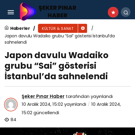
Borusan Müzik Evi’nde “OffBeat”ten “Bartók
Kesişmeleri”ne, farklı tarzlarda iki gün iki
Haberler
KÜLTÜR & SANAT
Japon davulu Wadaiko grubu “Sai” gösterisi İstanbul’da
konser
sahnelendi
Japon davulu Wadaiko
grubu “Sai” gösterisi
İstanbul’da sahnelendi
Şeker Pınar Haber
tarafından yayınlandı
10 Aralık 2024, 15:02
yayınlandı
10 Aralık 2024,
15:02
güncellendi
84