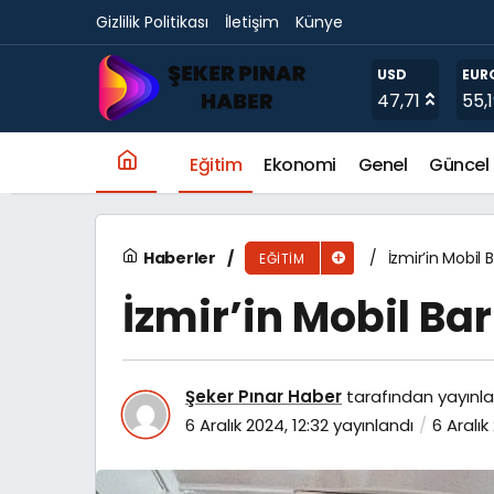
Gizlilik Politikası
İletişim
Künye
Çalık: Eğitim Kurumlarımız İçin Elimizden Ge
USD
EUR
47,71
55,
Eğitim
Ekonomi
Genel
Güncel
Haberler
İzmir’in Mobil
EĞITIM
İzmir’in Mobil Ba
Şeker Pınar Haber
tarafından yayınla
6 Aralık 2024, 12:32
yayınlandı
6 Aralık