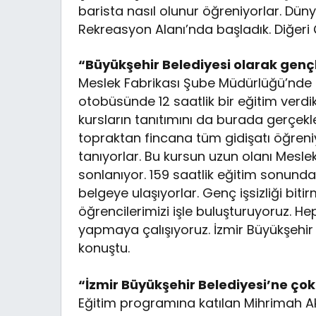
barista nasıl olunur öğreniyorlar. Dünya
Rekreasyon Alanı’nda başladık. Diğeri 
“Büyükşehir Belediyesi olarak genç
Meslek Fabrikası Şube Müdürlüğü’nde b
otobüsünde 12 saatlik bir eğitim verdikl
kursların tanıtımını da burada gerçekleş
topraktan fincana tüm gidişatı öğreniyor
tanıyorlar. Bu kursun uzun olanı Meslek
sonlanıyor. 159 saatlik eğitim sonunda a
belgeye ulaşıyorlar. Genç işsizliği b
öğrencilerimizi işle buluşturuyoruz. H
yapmaya çalışıyoruz. İzmir Büyükşehir 
konuştu.
“İzmir Büyükşehir Belediyesi’ne ço
Eğitim programına katılan Mihrimah 