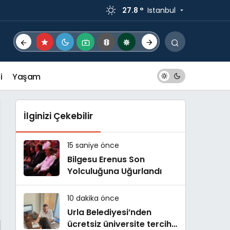
27.8 °
Istanbul
i
Yaşam
İlginizi Çekebilir
15 saniye önce
Bilgesu Erenus Son
Yolculuğuna Uğurlandı
10 dakika önce
Urla Belediyesi’nden
ücretsiz üniversite tercih