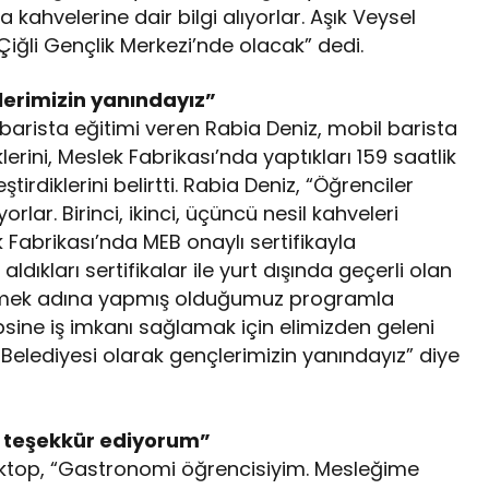
 kahvelerine dair bilgi alıyorlar. Aşık Veysel
Çiğli Gençlik Merkezi’nde olacak” dedi.
lerimizin yanındayız”
arista eğitimi veren Rabia Deniz, mobil barista
erini, Meslek Fabrikası’nda yaptıkları 159 saatlik
tirdiklerini belirtti. Rabia Deniz, “Öğrenciler
lar. Birinci, ikinci, üçüncü nesil kahveleri
 Fabrikası’nda MEB onaylı sertifikayla
ldıkları sertifikalar ile yurt dışında geçerli olan
itirmek adına yapmış olduğumuz programla
epsine iş imkanı sağlamak için elimizden geleni
Belediyesi olarak gençlerimizin yanındayız” diye
k teşekkür ediyorum”
Aktop, “Gastronomi öğrencisiyim. Mesleğime