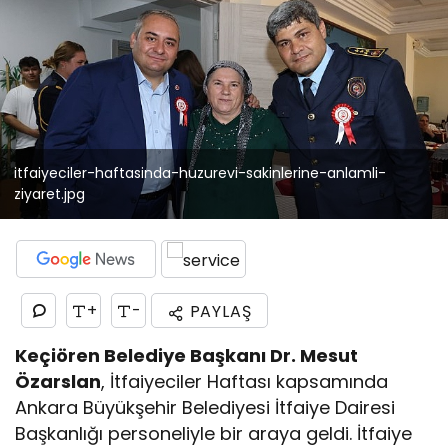
itfaiyeciler-haftasinda-huzurevi-sakinlerine-anlamli-
ziyaret.jpg
+
-
PAYLAŞ
Keçiören Belediye Başkanı Dr. Mesut
Özarslan
, İtfaiyeciler Haftası kapsamında
Ankara Büyükşehir Belediyesi İtfaiye Dairesi
Başkanlığı personeliyle bir araya geldi. İtfaiye