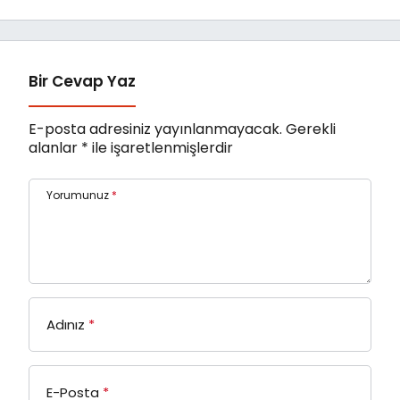
Band’ Ören’de
Yaşanıyor
Unutulmaz Bir Konser
Verdi
Bir Cevap Yaz
E-posta adresiniz yayınlanmayacak.
Gerekli
alanlar
*
ile işaretlenmişlerdir
Yorumunuz
*
Adınız
*
E-Posta
*