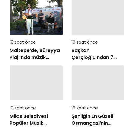
18 saat önce
19 saat önce
Maltepe’de, Süreyya
Başkan
Plajı’nda müzik
Çerçioğlu’ndan 7
ziyafeti
Eylül Temalı Ödüllü
Resim, Şiir ve
Kompozisyon
Yarışması
19 saat önce
19 saat önce
Milas Belediyesi
Şenliğin En Güzeli
Popüler Müzik
Osmangazi’nin
Orkestrası ‘Mylasa
Mahallelerinde