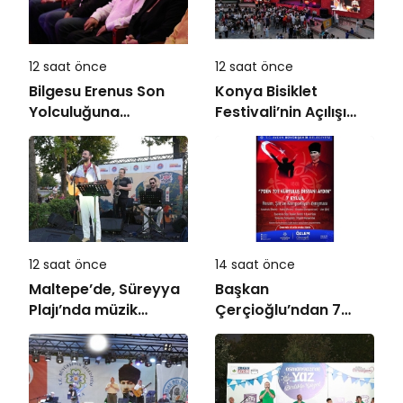
12 saat önce
12 saat önce
Bilgesu Erenus Son
Konya Bisiklet
Yolculuğuna
Festivali’nin Açılışı
Uğurlandı
Coşkuyla Gerçekleşti
12 saat önce
14 saat önce
Maltepe’de, Süreyya
Başkan
Plajı’nda müzik
Çerçioğlu’ndan 7
ziyafeti
Eylül Temalı Ödüllü
Resim, Şiir ve
Kompozisyon
Yarışması