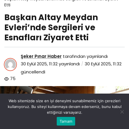
Etti
Başkan Altay Meydan
Evleri’nde Sergileri ve
Esnafları Ziyaret Etti
Şeker Pınar Haber
tarafından yayınlandı
30 Eylül 2025, 11:32
yayınlandı
30 Eylül 2025, 11:32
güncellendi
75
Web sitemizde size en iyi deneyimi sunabilmemiz için çerezleri
kullanıyoruz. Bu siteyi kullanmaya devam ederseniz, bunu kabul
ettiğinizi varsayarız.
Bu web sitesinde en iyi deneyimi yaşamanızı sağlamak
Tamam
Anasayfa
Akış
Eczaneler
Trafik
Kabul
için çerezler kullanılmaktadır.