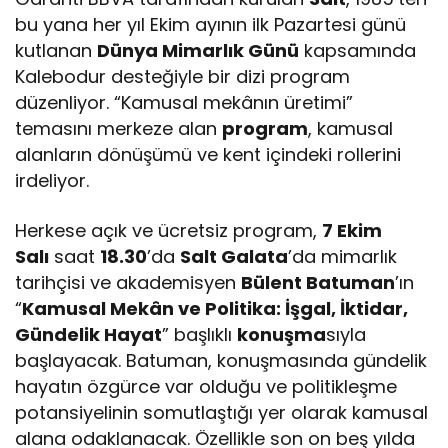
bu yana her yıl Ekim ayının ilk Pazartesi günü
kutlanan
Dünya Mimarlık Günü
kapsamında
Kalebodur desteğiyle bir dizi program
düzenliyor. “Kamusal mekânın üretimi”
temasını merkeze alan
program
, kamusal
alanların dönüşümü ve kent içindeki rollerini
irdeliyor.
Herkese açık ve ücretsiz program,
7 Ekim
Salı
saat
18.30
’da
Salt Galata
’da mimarlık
tarihçisi ve akademisyen
Bülent Batuman
’ın
“
Kamusal Mekân ve Politika: İşgal, İktidar,
Gündelik Hayat
” başlıklı
konuşma
sıyla
başlayacak. Batuman, konuşmasında gündelik
hayatın özgürce var olduğu ve politikleşme
potansiyelinin somutlaştığı yer olarak kamusal
alana odaklanacak. Özellikle son on beş yılda