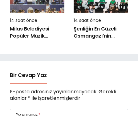
14 saat önce
14 saat önce
Milas Belediyesi
Şenliğin En Güzeli
Popüler Müzik
Osmangazi’nin
Orkestrası ‘Mylasa
Mahallelerinde
Band’ Ören’de
Yaşanıyor
Unutulmaz Bir Konser
Verdi
Bir Cevap Yaz
E-posta adresiniz yayınlanmayacak.
Gerekli
alanlar
*
ile işaretlenmişlerdir
Yorumunuz
*