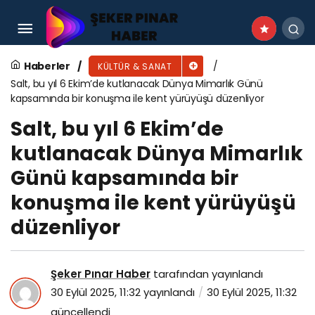
Başkan Altay Meydan Evleri’nde Sergileri ve
Esnafları Ziyaret Etti
Haberler
KÜLTÜR & SANAT
Salt, bu yıl 6 Ekim’de kutlanacak Dünya Mimarlık Günü
kapsamında bir konuşma ile kent yürüyüşü düzenliyor
Salt, bu yıl 6 Ekim’de
kutlanacak Dünya Mimarlık
Günü kapsamında bir
konuşma ile kent yürüyüşü
düzenliyor
Şeker Pınar Haber
tarafından yayınlandı
30 Eylül 2025, 11:32
yayınlandı
30 Eylül 2025, 11:32
güncellendi