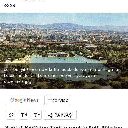
99
salt-bu-yil-6-ekimde-kutlanacak-dunya-mimarlik-gunu-
kapsaminda-bir-konusma-ile-kent-yuruyusu-
duzenliyor.jpg
+
-
PAYLAŞ
Garanti BBVA tarafından kurulan
Salt
, 1985’ten