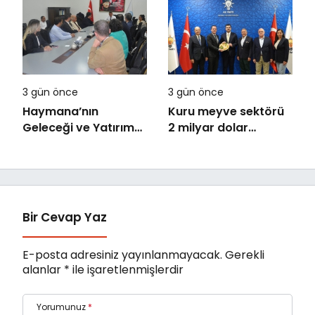
Yetenekleri Arıyor
artışla 5,8 trilyon
TL’yi aştı
3 gün önce
3 gün önce
Haymana’nın
Kuru meyve sektörü
Geleceği ve Yatırım
2 milyar dolar
Potansiyeli Masaya
ihracat hedefi için
Yatırıldı
Ankara’dan destek
istedi
Bir Cevap Yaz
E-posta adresiniz yayınlanmayacak.
Gerekli
alanlar
*
ile işaretlenmişlerdir
Yorumunuz
*