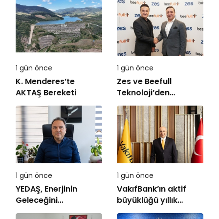
1 gün önce
1 gün önce
K. Menderes’te
Zes ve Beefull
AKTAŞ Bereketi
Teknoloji’den
Roaming İş Birliği
1 gün önce
1 gün önce
YEDAŞ, Enerjinin
VakıfBank’ın aktif
Geleceğini
büyüklüğü yıllık
Şekillendirecek Genç
bazda yüzde 28