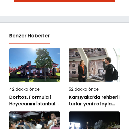
Benzer Haberler
42 dakika önce
52 dakika önce
Doritos, Formula 1
Karşıyaka’da rehberli
Heyecanını İstanbul
turlar yeni rotayla
Festivali’ne Taşıdı
devam ediyor:
“Atatürk’ün
Adımlarıyla