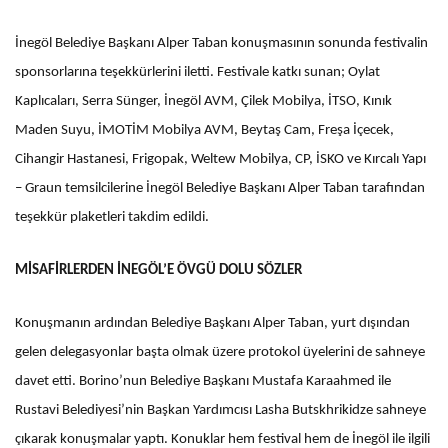
İnegöl Belediye Başkanı Alper Taban konuşmasının sonunda festivalin
sponsorlarına teşekkürlerini iletti. Festivale katkı sunan; Oylat
Kaplıcaları, Serra Sünger, İnegöl AVM, Çilek Mobilya, İTSO, Kınık
Maden Suyu, İMOTİM Mobilya AVM, Beytaş Cam, Freşa İçecek,
Cihangir Hastanesi, Frigopak, Weltew Mobilya, CP, İSKO ve Kırcalı Yapı
– Graun temsilcilerine İnegöl Belediye Başkanı Alper Taban tarafından
teşekkür plaketleri takdim edildi.
MİSAFİRLERDEN İNEGÖL’E ÖVGÜ DOLU SÖZLER
Konuşmanın ardından Belediye Başkanı Alper Taban, yurt dışından
gelen delegasyonlar başta olmak üzere protokol üyelerini de sahneye
davet etti. Borino’nun Belediye Başkanı Mustafa Karaahmed ile
Rustavi Belediyesi’nin Başkan Yardımcısı Lasha Butskhrikidze sahneye
çıkarak konuşmalar yaptı. Konuklar hem festival hem de İnegöl ile ilgili