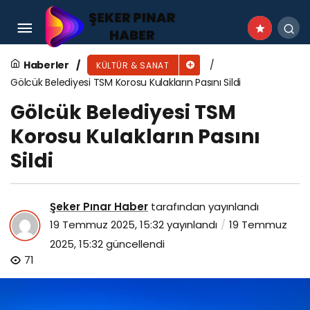
İnegöl’ün Kültür Ve Kardeşlik Festivalinde Altın
Mobilyanın Sahibi KKTC
Haberler
KÜLTÜR & SANAT
Gölcük Belediyesi TSM Korosu Kulakların Pasını Sildi
Gölcük Belediyesi TSM
Korosu Kulakların Pasını
Sildi
Şeker Pınar Haber
tarafından yayınlandı
19 Temmuz 2025, 15:32
yayınlandı
19 Temmuz
2025, 15:32
güncellendi
71