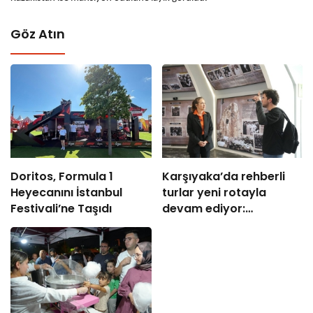
Göz Atın
Doritos, Formula 1
Karşıyaka’da rehberli
Heyecanını İstanbul
turlar yeni rotayla
Festivali’ne Taşıdı
devam ediyor:
“Atatürk’ün Adımlarıyla
Karşıyaka”