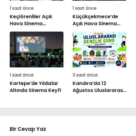
1 saat önce
1 saat önce
Keçiörenliler Açık
Küçükçekmece’de
Hava Sinema
Açık Hava Sinema
Günleri’nde Buluştu
Günleri “Neşeli
Günler” ile Başladı
1 saat önce
3 saat önce
Kartepe’de Yıldızlar
Kandıra’da 12
Altında Sinema Keyfi
Ağustos Uluslararası
Gençlik Günü
Coşkusu Yaşanacak
Bir Cevap Yaz