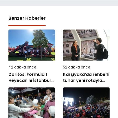
Benzer Haberler
42 dakika önce
52 dakika önce
Doritos, Formula 1
Karşıyaka’da rehberli
Heyecanını İstanbul
turlar yeni rotayla
Festivali’ne Taşıdı
devam ediyor:
“Atatürk’ün
Adımlarıyla
Karşıyaka”