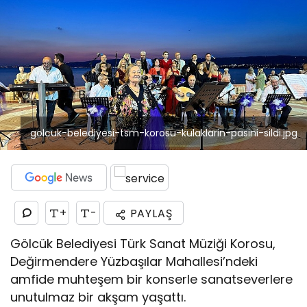
golcuk-belediyesi-tsm-korosu-kulaklarin-pasini-sildi.jpg
+
-
PAYLAŞ
Gölcük Belediyesi Türk Sanat Müziği Korosu,
Değirmendere Yüzbaşılar Mahallesi’ndeki
amfide muhteşem bir konserle sanatseverlere
unutulmaz bir akşam yaşattı.