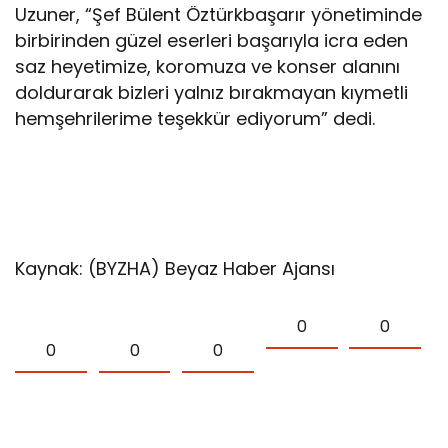
Uzuner, “Şef Bülent Öztürkbaşarır yönetiminde
birbirinden güzel eserleri başarıyla icra eden
saz heyetimize, koromuza ve konser alanını
doldurarak bizleri yalnız bırakmayan kıymetli
hemşehrilerime teşekkür ediyorum” dedi.
Kaynak: (BYZHA) Beyaz Haber Ajansı
0
0
0
0
0