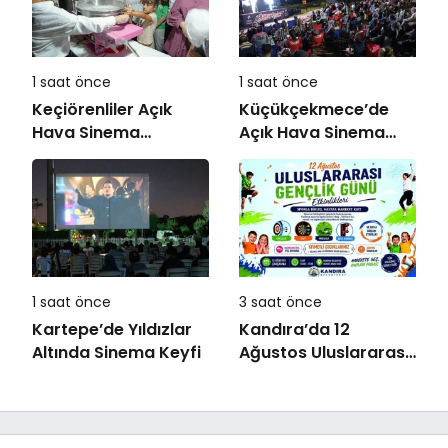
Karşıyaka”
1 saat önce
1 saat önce
Keçiörenliler Açık
Küçükçekmece’de
Hava Sinema
Açık Hava Sinema
Günleri’nde Buluştu
Günleri “Neşeli
Günler” ile Başladı
1 saat önce
3 saat önce
Kartepe’de Yıldızlar
Kandıra’da 12
Altında Sinema Keyfi
Ağustos Uluslararası
Gençlik Günü
Coşkusu Yaşanacak