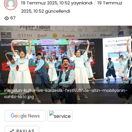
19 Temmuz 2025, 10:52
yayınlandı
19 Temmuz
2025, 10:52
güncellendi
67
inegolun-kultur-ve-kardeslik-festivalinde-altin-mobilyanin-
sahibi-kktc.jpg
PAYLAŞ