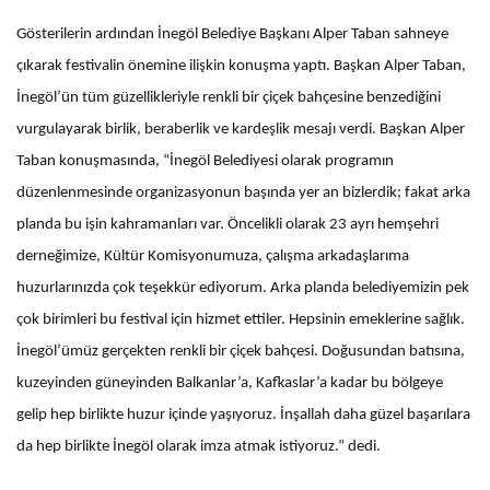
Gösterilerin ardından İnegöl Belediye Başkanı Alper Taban sahneye
çıkarak festivalin önemine ilişkin konuşma yaptı. Başkan Alper Taban,
İnegöl’ün tüm güzellikleriyle renkli bir çiçek bahçesine benzediğini
vurgulayarak birlik, beraberlik ve kardeşlik mesajı verdi. Başkan Alper
Taban konuşmasında, “İnegöl Belediyesi olarak programın
düzenlenmesinde organizasyonun başında yer an bizlerdik; fakat arka
planda bu işin kahramanları var. Öncelikli olarak 23 ayrı hemşehri
derneğimize, Kültür Komisyonumuza, çalışma arkadaşlarıma
huzurlarınızda çok teşekkür ediyorum. Arka planda belediyemizin pek
çok birimleri bu festival için hizmet ettiler. Hepsinin emeklerine sağlık.
İnegöl’ümüz gerçekten renkli bir çiçek bahçesi. Doğusundan batısına,
kuzeyinden güneyinden Balkanlar’a, Kafkaslar’a kadar bu bölgeye
gelip hep birlikte huzur içinde yaşıyoruz. İnşallah daha güzel başarılara
da hep birlikte İnegöl olarak imza atmak istiyoruz.” dedi.