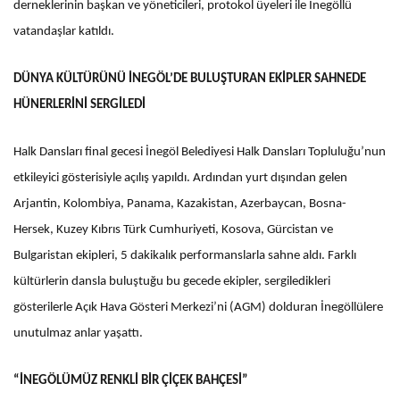
derneklerinin başkan ve yöneticileri, protokol üyeleri ile İnegöllü
vatandaşlar katıldı.
DÜNYA KÜLTÜRÜNÜ İNEGÖL’DE BULUŞTURAN EKİPLER SAHNEDE
HÜNERLERİNİ SERGİLEDİ
Halk Dansları final gecesi İnegöl Belediyesi Halk Dansları Topluluğu’nun
etkileyici gösterisiyle açılış yapıldı. Ardından yurt dışından gelen
Arjantin, Kolombiya, Panama, Kazakistan, Azerbaycan, Bosna-
Hersek, Kuzey Kıbrıs Türk Cumhuriyeti, Kosova, Gürcistan ve
Bulgaristan ekipleri, 5 dakikalık performanslarla sahne aldı. Farklı
kültürlerin dansla buluştuğu bu gecede ekipler, sergiledikleri
gösterilerle Açık Hava Gösteri Merkezi’ni (AGM) dolduran İnegöllülere
unutulmaz anlar yaşattı.
“İNEGÖLÜMÜZ RENKLİ BİR ÇİÇEK BAHÇESİ”