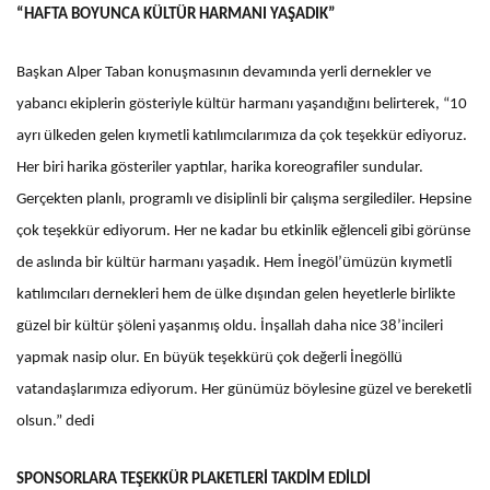
“HAFTA BOYUNCA KÜLTÜR HARMANI YAŞADIK”
Başkan Alper Taban konuşmasının devamında yerli dernekler ve
yabancı ekiplerin gösteriyle kültür harmanı yaşandığını belirterek, “10
ayrı ülkeden gelen kıymetli katılımcılarımıza da çok teşekkür ediyoruz.
Her biri harika gösteriler yaptılar, harika koreografiler sundular.
Gerçekten planlı, programlı ve disiplinli bir çalışma sergilediler. Hepsine
çok teşekkür ediyorum. Her ne kadar bu etkinlik eğlenceli gibi görünse
de aslında bir kültür harmanı yaşadık. Hem İnegöl’ümüzün kıymetli
katılımcıları dernekleri hem de ülke dışından gelen heyetlerle birlikte
güzel bir kültür şöleni yaşanmış oldu. İnşallah daha nice 38’incileri
yapmak nasip olur. En büyük teşekkürü çok değerli İnegöllü
vatandaşlarımıza ediyorum. Her günümüz böylesine güzel ve bereketli
olsun.” dedi
SPONSORLARA TEŞEKKÜR PLAKETLERİ TAKDİM EDİLDİ