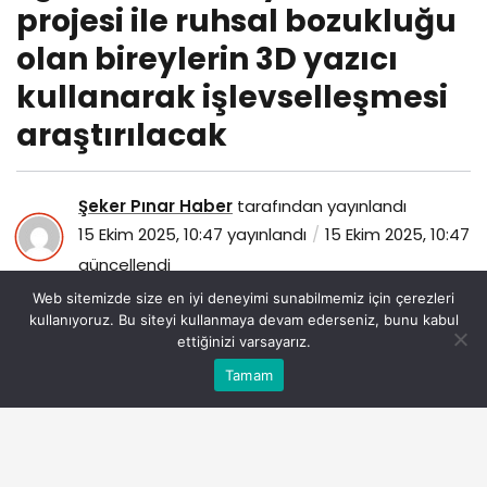
projesi ile ruhsal bozukluğu
olan bireylerin 3D yazıcı
kullanarak işlevselleşmesi
araştırılacak
Şeker Pınar Haber
tarafından yayınlandı
15 Ekim 2025, 10:47
yayınlandı
15 Ekim 2025, 10:47
güncellendi
74
Web sitemizde size en iyi deneyimi sunabilmemiz için çerezleri
kullanıyoruz. Bu siteyi kullanmaya devam ederseniz, bunu kabul
ettiğinizi varsayarız.
Bu web sitesinde en iyi deneyimi yaşamanızı sağlamak
Tamam
Anasayfa
Akış
Eczaneler
Trafik
Kabul
için çerezler kullanılmaktadır.