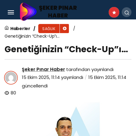
Egeli akademisyenlerin projesi ile ruhsal
bozukluğu olan bireylerin 3D yazıcı kullanarak
Haberler
SAĞLIK
Genetiğinizin “Check-Up”ı…
işlevselleşmesi araştırılacak
Genetiğinizin “Check-Up”ı…
Şeker Pınar Haber
tarafından yayınlandı
15 Ekim 2025, 11:14
yayınlandı
15 Ekim 2025, 11:14
güncellendi
80