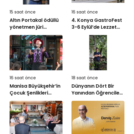
15 saat önce
16 saat önce
Altın Portakal ödüllü
4. Konya GastroFest
yönetmen jüri
3-6 Eylül’de Lezzet
başkanı oldu
Tutkunlarını
Ağırlayacak
16 saat önce
18 saat önce
Manisa Büyükşehir’in
Dünyanın Dört Bir
Çocuk Şenlikleri
Yanından Öğrencileri
Saruhanlı’da Yüzleri
Buluşturan “Bilgi
Gülümsetti
Buzkıranı” Seferi
Başladı