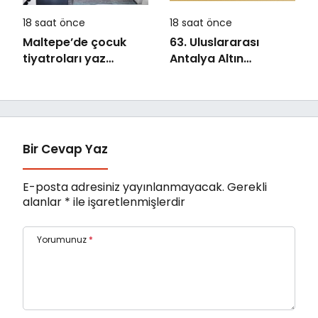
18 saat önce
18 saat önce
Maltepe’de çocuk
63. Uluslararası
tiyatroları yaz
Antalya Altın
akşamlarını
Portakal Film
renklendiriyor
Festivali’nde Ulusal
Uzun Jüri Başkanı
Derviş Zaim!
Bir Cevap Yaz
E-posta adresiniz yayınlanmayacak.
Gerekli
alanlar
*
ile işaretlenmişlerdir
Yorumunuz
*