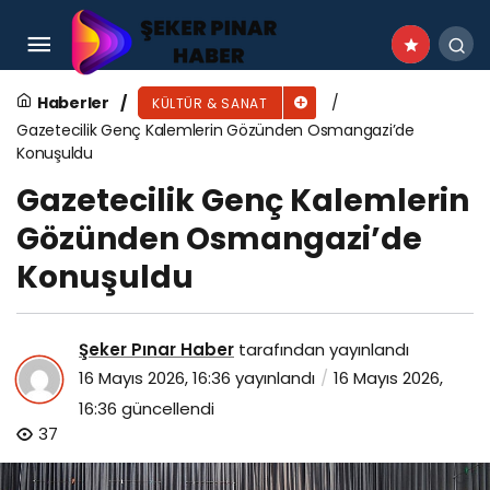
Başkan Çerçioğlu Her Yaştan Vatandaşı Kültür
ve Sanat Etkinlikleri İle Buluşturmaya Devam
Haberler
KÜLTÜR & SANAT
Gazetecilik Genç Kalemlerin Gözünden Osmangazi’de
Ediyor
Konuşuldu
Gazetecilik Genç Kalemlerin
Gözünden Osmangazi’de
Konuşuldu
Şeker Pınar Haber
tarafından yayınlandı
16 Mayıs 2026, 16:36
yayınlandı
16 Mayıs 2026,
16:36
güncellendi
37