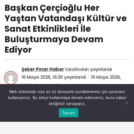
Başkan Çerçioğlu Her
Yaştan Vatandaşı Kültür ve
Sanat Etkinlikleri İle
Buluşturmaya Devam
Ediyor
Şeker Pınar Haber
tarafından yayınlandı
16 Mayıs 2026, 16:26
yayınlandı
16 Mayıs 2026,
16:26
güncellendi
Web sitemizde size en iyi deneyimi sunabilmemiz için çerezleri
40
kullanıyoruz. Bu siteyi kullanmaya devam ederseniz, bunu kabul
ettiğinizi varsayarız.
Bu web sitesinde en iyi deneyimi yaşamanızı sağlamak
Tamam
Anasayfa
Akış
Eczaneler
Trafik
Kabul
için çerezler kullanılmaktadır.