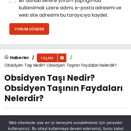
Bir dahaki sefere yorum yaptığımda
kullanılmak üzere adımı, e-posta adresimi ve
web site adresimi bu tarayıcıya kaydet.
YORUM GÖNDER
Haberler
YAŞAM
Obsidyen Taşı Nedir? Obsidyen Taşının Faydaları Nelerdir?
Obsidyen Taşı Nedir?
Obsidyen Taşının Faydaları
Nelerdir?
Şeker Pınar Haber
tarafından yayınlandı
Web sitemizde size en iyi deneyimi sunabilmemiz için çerezleri
5 Temmuz 2024, 04:13
yayınlandı
kullanıyoruz. Bu siteyi kullanmaya devam ederseniz, bunu kabul