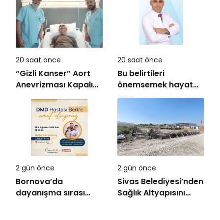
20 saat önce
20 saat önce
“Gizli Kanser” Aort
Bu belirtileri
Anevrizması Kapalı
önemsemek hayat
Yöntemle Tedavi
kurtarıyor
Edildi
2 gün önce
2 gün önce
Bornova’da
Sivas Belediyesi’nden
dayanışma sırası
Sağlık Altyapısını
Berk Yıldız’da
Güçlendirecek
Yatırım