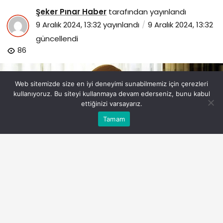
Şeker Pınar Haber
tarafından yayınlandı
9 Aralık 2024, 13:32
yayınlandı
9 Aralık 2024, 13:32
güncellendi
86
Web sitemizde size en iyi deneyimi sunabilmemiz için çerezleri
kullanıyoruz. Bu siteyi kullanmaya devam ederseniz, bunu kabul
ettiğinizi varsayarız.
Bu web sitesinde en iyi deneyimi yaşamanızı sağlamak
Tamam
Anasayfa
Akış
Eczaneler
Trafik
Kabul
için çerezler kullanılmaktadır.
amateme-gelen-sikayetler-artiyor-bagimlilar-ve-aileleri-
yardim-bekliyor.jpg