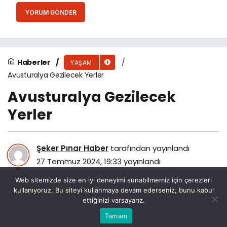
YORUM GÖNDER
Haberler
YAŞAM
Avusturalya Gezilecek Yerler
Avusturalya Gezilecek
Yerler
Şeker Pınar Haber
tarafından yayınlandı
27 Temmuz 2024, 19:33
yayınlandı
112
Web sitemizde size en iyi deneyimi sunabilmemiz için çerezleri
kullanıyoruz. Bu siteyi kullanmaya devam ederseniz, bunu kabul
ettiğinizi varsayarız.
Bu web sitesinde en iyi deneyimi yaşamanızı sağlamak
Tamam
Anasayfa
Akış
Eczaneler
Trafik
Kabul
için çerezler kullanılmaktadır.