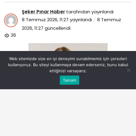
Şeker Pınar Haber
tarafından yayınlandı
8 Temmuz 2026, 11:27
yayınlandı
8 Temmuz
2026, 11:27
güncellendi
36
Web sitemizde size en iyi deneyimi sunabilmemiz için çerezleri
kullanıyoruz. Bu siteyi kullanmaya devam ederseniz, bunu kabul
ettiğinizi varsayarız.
Bu web sitesinde en iyi deneyimi yaşamanızı sağlamak
Tamam
Anasayfa
Akış
Eczaneler
Trafik
Kabul
için çerezler kullanılmaktadır.
meme-kanseri-kisiye-ozel-akilli-yaklasimlarla-tedavi-
edilebiliyor.jpg