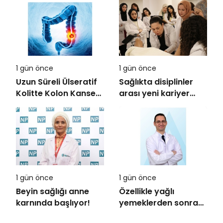
1 gün önce
1 gün önce
Uzun Süreli Ülseratif
Sağlıkta disiplinler
Kolitte Kolon Kanseri
arası yeni kariyer
Riski Artıyor mu?
dönemi
1 gün önce
1 gün önce
Beyin sağlığı anne
Özellikle yağlı
karnında başlıyor!
yemeklerden sonra
başlıyorsa,