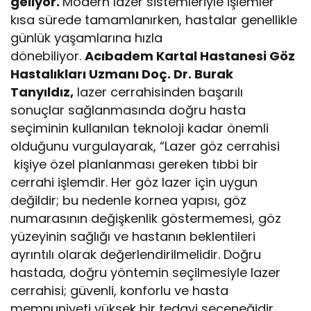
geliyor.
Modern lazer sistemleriyle işlemler
kısa sürede tamamlanırken, hastalar genellikle
günlük yaşamlarına hızla
dönebiliyor.
Acıbadem Kartal Hastanesi Göz
Hastalıkları Uzmanı Doç. Dr. Burak
Tanyıldız,
lazer cerrahisinden başarılı
sonuçlar sağlanmasında doğru hasta
seçiminin kullanılan teknoloji kadar önemli
olduğunu vurgulayarak, “Lazer göz cerrahisi
kişiye özel planlanması gereken tıbbi bir
cerrahi işlemdir. Her göz lazer için uygun
değildir; bu nedenle kornea yapısı, göz
numarasının değişkenlik göstermemesi, göz
yüzeyinin sağlığı ve hastanın beklentileri
ayrıntılı olarak değerlendirilmelidir. D
oğru
hastada, doğru yöntemin seçilmesiyle lazer
cerrahisi; güvenli, konforlu ve hasta
memnuniyeti yüksek bir tedavi seçeneğidir.