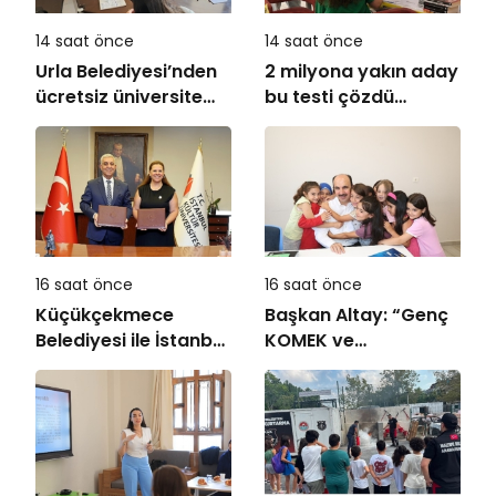
14 saat önce
14 saat önce
Urla Belediyesi’nden
2 milyona yakın aday
ücretsiz üniversite
bu testi çözdü…
tercih danışmanlığı
16 saat önce
16 saat önce
Küçükçekmece
Başkan Altay: “Genç
Belediyesi ile İstanbul
KOMEK ve
Kültür Üniversitesi
Bilgehanelerde 30 Bin
Arasında Sinema
Öğrencimiz Yaz
Alanında İş Birliği
Aylarını Bizimle
Birlikte Geçiriyor”