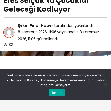
Efes Selçuk’ta Çocuklar
Geleceği Kodluyor
Şeker Pınar Haber
tarafından yayınlandı
8 Temmuz 2026, 11:06
yayınlandı
8 Temmuz
2026, 11:06
güncellendi
32
Web sitemizde size en iyi deneyimi sunabilmemiz için çerezleri
kullanıyoruz. Bu siteyi kullanmaya devam ederseniz, bunu kabul
ettiğinizi varsayarız.
Bu web sitesinde en iyi deneyimi yaşamanızı sağlamak
Tamam
Anasayfa
Akış
Eczaneler
Trafik
Kabul
için çerezler kullanılmaktadır.
efes-selcukta-cocuklar-gelecegi-kodluyor.jpg