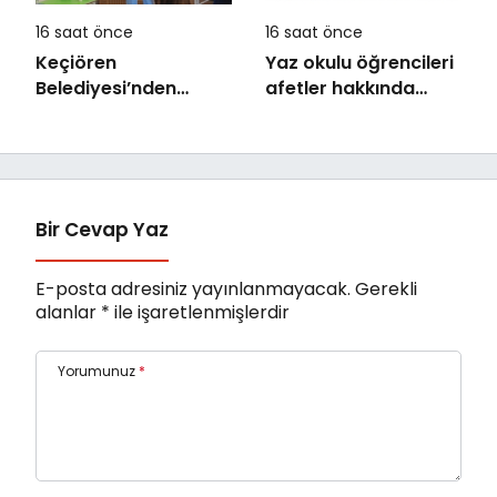
16 saat önce
16 saat önce
Keçiören
Yaz okulu öğrencileri
Belediyesi’nden
afetler hakkında
Ailelere Etkili
bilinçlendi
Ebeveynlik Eğitimi
Bir Cevap Yaz
E-posta adresiniz yayınlanmayacak.
Gerekli
alanlar
*
ile işaretlenmişlerdir
Yorumunuz
*