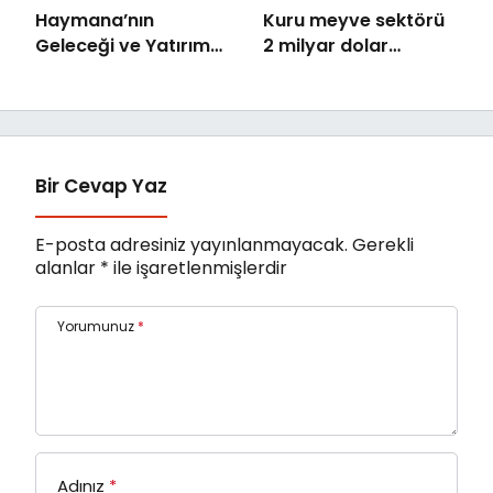
Haymana’nın
Kuru meyve sektörü
Geleceği ve Yatırım
2 milyar dolar
Potansiyeli Masaya
ihracat hedefi için
Yatırıldı
Ankara’dan destek
istedi
Bir Cevap Yaz
E-posta adresiniz yayınlanmayacak.
Gerekli
alanlar
*
ile işaretlenmişlerdir
Yorumunuz
*
Adınız
*