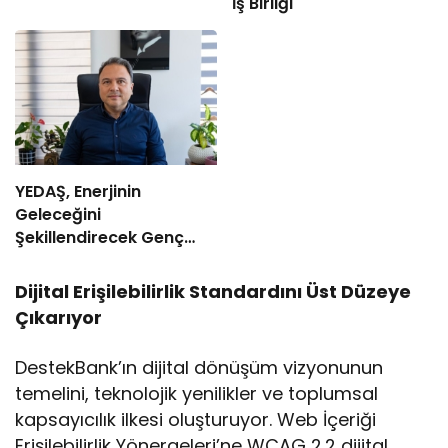
İş Birliği
YEDAŞ, Enerjinin
Geleceğini
Şekillendirecek Genç
Yetenekleri Arıyor
Dijital Erişilebilirlik Standardını Üst Düzeye
Çıkarıyor
DestekBank’ın dijital dönüşüm vizyonunun
temelini, teknolojik yenilikler ve toplumsal
kapsayıcılık ilkesi oluşturuyor. Web İçeriği
Erişilebilirlik Yönergeleri’ne WCAG 2.2 dijital