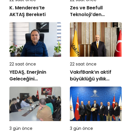
K. Menderes’te
Zes ve Beefull
AKTAŞ Bereketi
Teknoloji’den
Roaming İş Birliği
22 saat önce
22 saat önce
YEDAŞ, Enerjinin
VakıfBank’ın aktif
Geleceğini
büyüklüğü yıllık
Şekillendirecek Genç
bazda yüzde 28
Yetenekleri Arıyor
artışla 5,8 trilyon
TL’yi aştı
3 gün önce
3 gün önce