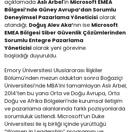
açıklamada
Aslı Arbel
’in
Microsoft EMEA
Bölgesi’nde Güney Avrupa’dan Sorumlu
Deneyimsel Pazarlama Yöneticisi
olarak
atandığı;
Doğuş Alev Aka’
nın ise
Microsoft
EMEA Bölgesi Siber Güvenlik Çözümlerinden
Sorumlu Entegre Pazarlama
Yöneticisi
olarak yeni görevine
başladığı duyuruldu.
Emory Üniversitesi Uluslararası İlişkiler
Bölümü’nden mezun olduktan sonra Boğaziçi
Üniversitesi’nde MBA’ini tamamlayan Aslı Arbel,
2014’ten bu yana Orta ve Doğu Avrupa, Orta
Doğu ve Afrika Bölgeleri’nde kurumsal iletişim
ve pazarlama alanlarında farklı pozisyonlarda
sorumluluk üstlendi. Microsoft’un Duke
Üniversitesi ile iş birliği içinde yürüttüğü
“Women in Leadership” programını ve