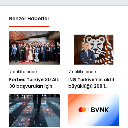
Benzer Haberler
7 dakika önce
7 dakika önce
Forbes Türkiye 30 Altı
ING Türkiye’nin aktif
30 başvuruları için
büyüklüğü 298.1
son dönemece girildi!
milyar TL’ye ulaştı