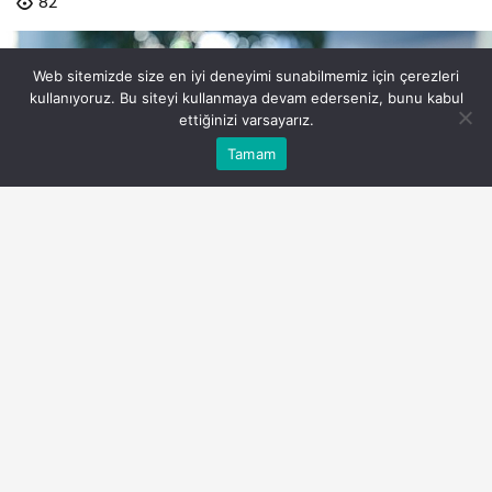
82
Web sitemizde size en iyi deneyimi sunabilmemiz için çerezleri
kullanıyoruz. Bu siteyi kullanmaya devam ederseniz, bunu kabul
ettiğinizi varsayarız.
Bu web sitesinde en iyi deneyimi yaşamanızı sağlamak
Tamam
Anasayfa
Akış
Eczaneler
Trafik
Kabul
için çerezler kullanılmaktadır.
garanti-bbvadan-ticarete-guvence-katan-cozum-
garantili-odeme.jpg
PAYLAŞ
Garanti BBVA, ticari ilişkilerde ileri vadeli