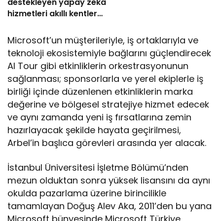
destekleyen yapay zekâ
hizmetleri akıllı kentler
için finansman ve
altyapı kadar önemli
Microsoft’un müşterileriyle, iş ortaklarıyla ve
teknoloji ekosistemiyle bağlarını güçlendirecek
AI Tour gibi etkinliklerin orkestrasyonunun
sağlanması; sponsorlarla ve yerel ekiplerle iş
birliği içinde düzenlenen etkinliklerin marka
değerine ve bölgesel stratejiye hizmet edecek
ve aynı zamanda yeni iş fırsatlarına zemin
hazırlayacak şekilde hayata geçirilmesi,
Arbel’in başlıca görevleri arasında yer alacak.
İstanbul Üniversitesi İşletme Bölümü’nden
mezun olduktan sonra yüksek lisansını da aynı
okulda pazarlama üzerine birincilikle
tamamlayan Doğuş Alev Aka, 2011’den bu yana
Microsoft bünyesinde Microsoft Türkiye